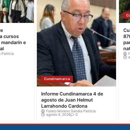
C
re
Cu
a cursos
87
o mandarín e
par
al
na
 Patricia
F
a
Cundinamarca
Informe Cundinamarca 4 de
agosto de Juan Helmut
Larrahondo Cardona
Forero Moreno Sandra Patricia
agosto 4, 2026
0