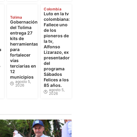
Colombia
Luto en la tv
Tolima
colombiana:
Gobernación
Fallece uno
del Tolima
de los
entrega 27
pioneros de
kits de
la tv,
herramientas
Alfonso

para
Lizarazo, ex
fortalecer
presentador
vías
del
,
terciarias en
programa
12
Sábados
municipios
Felices a los
agosto 5,
85 años.
2026
agosto 5,
2026