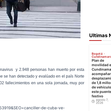
Ultimas 
Bogotá
Cundinamar
Plan de
movilidad 
Cundinama
navirus y 2.948 personas han muerto por esta
acompañará
e se han detectado y evalúado en el país Norte
desplazam
de 1,8 mill
02 fallecimientos en una sola jornada, muy por
de vehícul
este puent
festivo
agosto 7,
2026
353919&SEO=canciller-de-cuba-ve-