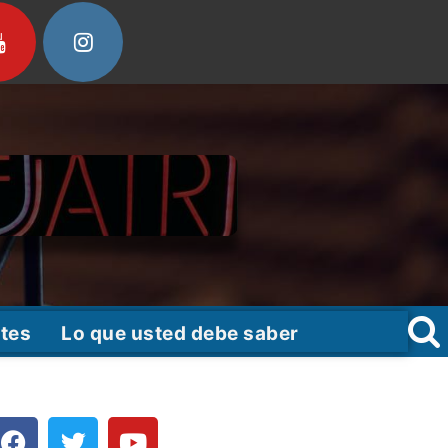
tes
Lo que usted debe saber
F
T
Y
a
w
o