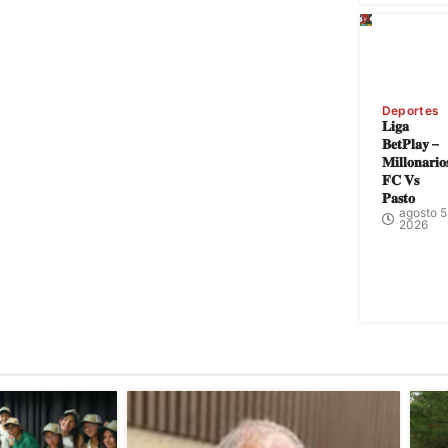
Deportes
𝐋𝐢𝐠𝐚
𝐁𝐞𝐭𝐏𝐥𝐚𝐲 –
𝐌𝐢𝐥𝐥𝐨𝐧𝐚𝐫𝐢𝐨
𝐅𝐂 𝐕𝐬
𝐏𝐚𝐬𝐭𝐨
agosto 5
2026