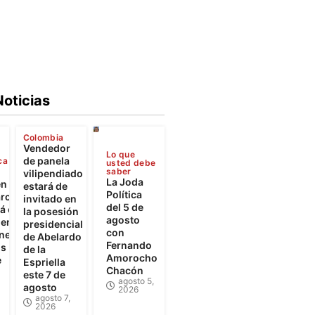
Noticias
Colombia
Vendedor
Lo que
de panela
ca
usted debe
saber
vilipendiado
La Joda
en
estará de
Política
rca
invitado en
del 5 de
 el
la posesión
agosto
iento
presidencial
con
ones
de Abelardo
Fernando
os
de la
Amorocho
e
Espriella
Chacón
este 7 de
agosto 5,
agosto
2026
agosto 7,
2026