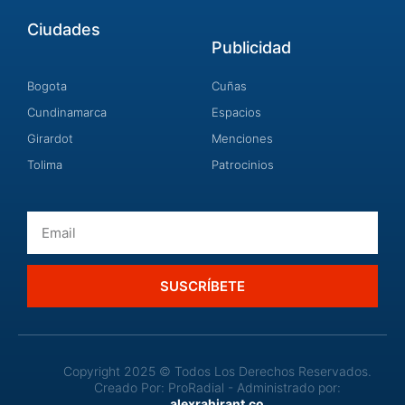
Ciudades
Publicidad
Bogota
Cuñas
Cundinamarca
Espacios
Girardot
Menciones
Tolima
Patrocinios
Email
SUSCRÍBETE
Copyright 2025 © Todos Los Derechos Reservados.
Creado Por: ProRadial - Administrado por:
alexrahirant.co