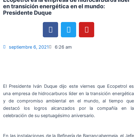
en transición energética en el mundo:
Presidente Duque
F
T
Y
a
w
o
c
i
u
e
t
t
septiembre 6, 2021
6:26 am
b
t
u
o
e
b
o
r
e
k
El Presidente Iván Duque dijo este viernes que Ecopetrol es
una empresa de hidrocarburos líder en la transición energética
y de compromiso ambiental en el mundo, al tiempo que
destacó los logros alcanzados por la compañía en la
celebración de su septuagésimo aniversario.
En las instalaciones de la Refinería de Barrancabermeja, el Jefe