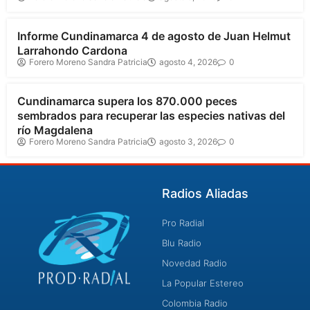
Cundinamarca
Informe Cundinamarca 4 de agosto de Juan Helmut
Larrahondo Cardona
Forero Moreno Sandra Patricia
agosto 4, 2026
0
Cundinamarca
Cundinamarca supera los 870.000 peces
sembrados para recuperar las especies nativas del
río Magdalena
Forero Moreno Sandra Patricia
agosto 3, 2026
0
Radios Aliadas
Pro Radial
Blu Radio
Novedad Radio
La Popular Estereo
Colombia Radio