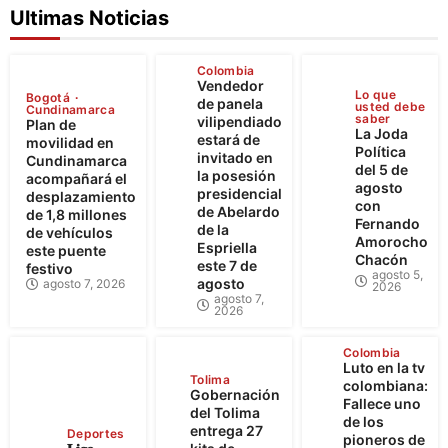
Ultimas Noticias
Colombia
Vendedor
Lo que
Bogotá
de panela
usted debe
Cundinamarca
saber
vilipendiado
Plan de
La Joda
estará de
movilidad en
Política
invitado en
Cundinamarca
del 5 de
la posesión
acompañará el
agosto
presidencial
desplazamiento
con
de Abelardo
de 1,8 millones
Fernando
de la
de vehículos
Amorocho
Espriella
este puente
Chacón
este 7 de
festivo
agosto 5,
agosto
agosto 7, 2026
2026
agosto 7,
2026
Colombia
Luto en la tv
Tolima
colombiana:
Gobernación
Fallece uno
del Tolima
de los
entrega 27
Deportes
pioneros de