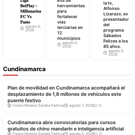
𝐋𝐢𝐠𝐚
kits de
la tv,
𝐁𝐞𝐭𝐏𝐥𝐚𝐲 –
herramientas
Alfonso
𝐌𝐢𝐥𝐥𝐨𝐧𝐚𝐫𝐢𝐨𝐬
para
Lizarazo, ex
𝐅𝐂 𝐕𝐬
fortalecer
presentador
𝐏𝐚𝐬𝐭𝐨
vías
del
agosto 5,
terciarias en
programa
2026
12
Sábados
municipios
Felices a los
agosto 5,
85 años.
2026
agosto 5,
2026
Cundinamarca
Bogotá
Cundinamarca
Plan de movilidad en Cundinamarca acompañará el
desplazamiento de 1,8 millones de vehículos este
puente festivo
Forero Moreno Sandra Patricia
agosto 7, 2026
0
Cundinamarca
Cundinamarca abre convocatorias para cursos
gratuitos de chino mandarín e inteligencia artificial
Forero Moreno Sandra Patricia
agosto 5, 2026
0