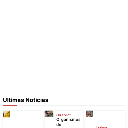
Ultimas Noticias
Girardot
Organismos
de
Tolima