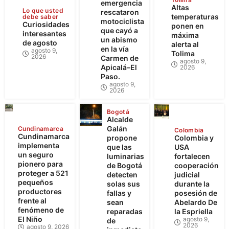
emergencia
Altas
Lo que usted
rescataron
temperaturas
debe saber
motociclista
Curiosidades
ponen en
que cayó a
interesantes
máxima
un abismo
de agosto
alerta al
en la vía
agosto 9,
Tolima
2026
Carmen de
agosto 9,
Apicalá–El
2026
Paso.
agosto 9,
2026
Bogotá
Alcalde
Galán
Cundinamarca
Colombia
Cundinamarca
propone
Colombia y
implementa
que las
USA
un seguro
luminarias
fortalecen
pionero para
de Bogotá
cooperación
proteger a 521
detecten
judicial
pequeños
solas sus
durante la
productores
fallas y
posesión de
frente al
sean
Abelardo De
fenómeno de
reparadas
la Espriella
El Niño
agosto 9,
de
2026
agosto 9, 2026