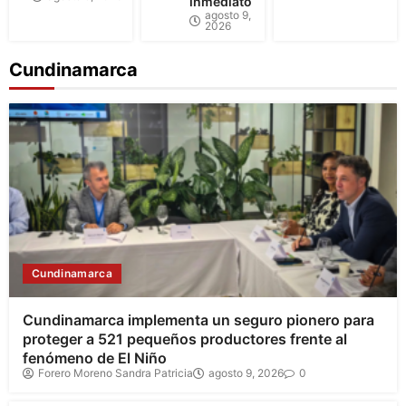
inmediato
agosto 9,
2026
Cundinamarca
Cundinamarca
Cundinamarca implementa un seguro pionero para
proteger a 521 pequeños productores frente al
fenómeno de El Niño
Forero Moreno Sandra Patricia
agosto 9, 2026
0
Bogotá
Cundinamarca