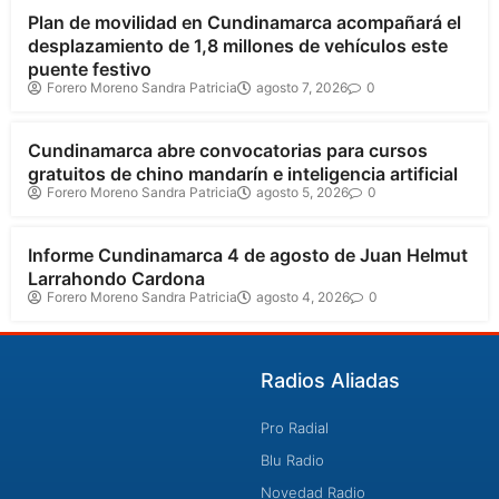
Plan de movilidad en Cundinamarca acompañará el
desplazamiento de 1,8 millones de vehículos este
puente festivo
Forero Moreno Sandra Patricia
agosto 7, 2026
0
Cundinamarca
Cundinamarca abre convocatorias para cursos
gratuitos de chino mandarín e inteligencia artificial
Forero Moreno Sandra Patricia
agosto 5, 2026
0
Cundinamarca
Informe Cundinamarca 4 de agosto de Juan Helmut
Larrahondo Cardona
Forero Moreno Sandra Patricia
agosto 4, 2026
0
Radios Aliadas
Pro Radial
Blu Radio
Novedad Radio