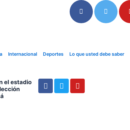
a
Internacional
Deportes
Lo que usted debe saber
F
T
Y
 el estadio
a
w
o
lección
c
i
u
tá
e
t
t
b
t
u
o
e
b
o
r
e
k