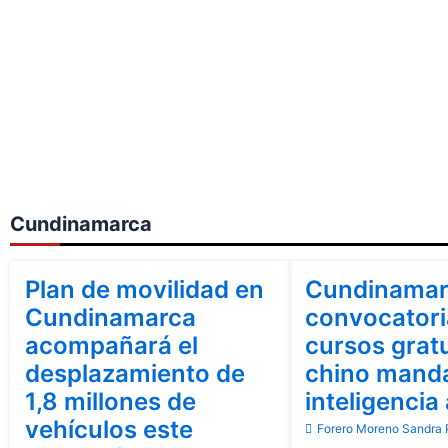
Cundinamarca
Bogotá
Cundinamarca
Cundinamarca
Plan de movilidad en
Cundinamar
Cundinamarca
convocatori
acompañará el
cursos grat
desplazamiento de
chino manda
1,8 millones de
inteligencia 
vehículos este
Forero Moreno Sandra P