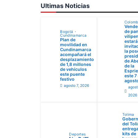
Ultimas Noticias
Colomb
Vende
de pan
Bogotá
Cundinamarca
vilipe
Plan de
estará
movilidad en
invita
Cundinamarca
la pos
acompañará el
presid
desplazamiento
de Ab
de 1,8 millones
de la
de vehículos
Esprie
este puente
este 7
festivo
agost
agosto 7, 2026
agost
2026
Tolima
Gobern
del Tol
entrega
kits de
Deportes