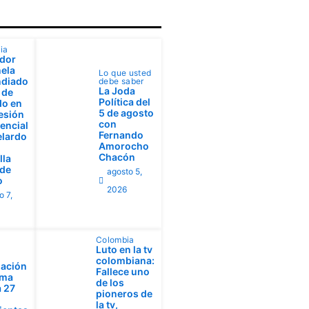
ia
dor
ela
Lo que usted
ndiado
debe saber
La Joda
 de
Política del
do en
5 de agosto
esión
con
encial
Fernando
elardo
Amorocho
Chacón
lla
 de
agosto 5,
o
2026
o 7,
Colombia
Luto en la tv
colombiana:
ación
Fallece uno
ima
de los
 27
pioneros de
la tv,