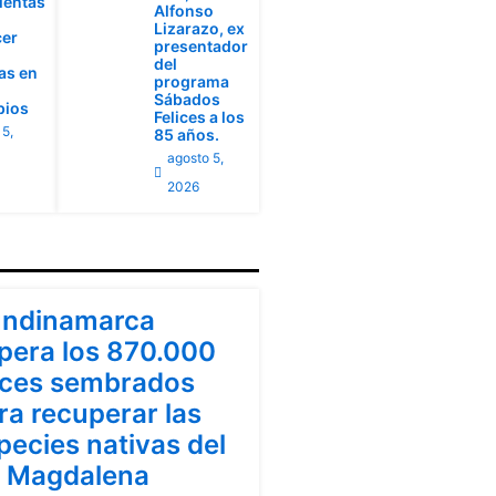
ientas
Alfonso
Lizarazo, ex
cer
presentador
del
ias en
programa
Sábados
pios
Felices a los
 5,
85 años.
agosto 5,
2026
ndinamarca
ndinamarca
pera los 870.000
ces sembrados
ra recuperar las
pecies nativas del
o Magdalena