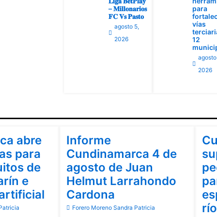
𝐋𝐢𝐠𝐚 𝐁𝐞𝐭𝐏𝐥𝐚𝐲
herram
– 𝐌𝐢𝐥𝐥𝐨𝐧𝐚𝐫𝐢𝐨𝐬
para
𝐅𝐂 𝐕𝐬 𝐏𝐚𝐬𝐭𝐨
fortale
vías
agosto 5,
terciar
2026
12
munici
agosto
2026
Cundinamarca
Cu
ca abre
Informe
Cu
as para
Cundinamarca 4 de
su
uitos de
agosto de Juan
pe
rín e
Helmut Larrahondo
pa
artificial
Cardona
es
rí
atricia
Forero Moreno Sandra Patricia