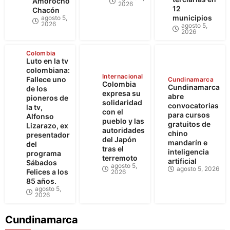
Amorocho
2026
12
Chacón
municipios
agosto 5,
2026
agosto 5,
2026
Colombia
Luto en la tv
colombiana:
Internacional
Fallece uno
Cundinamarca
Colombia
Cundinamarca
de los
expresa su
abre
pioneros de
solidaridad
convocatorias
la tv,
con el
para cursos
Alfonso
pueblo y las
gratuitos de
Lizarazo, ex
autoridades
chino
presentador
del Japón
mandarín e
del
tras el
inteligencia
programa
terremoto
artificial
Sábados
agosto 5,
agosto 5, 2026
Felices a los
2026
85 años.
agosto 5,
2026
Cundinamarca
Cundinamarca