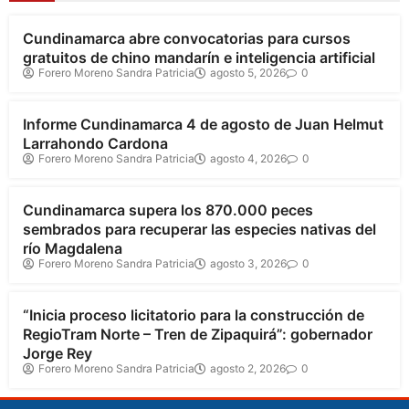
Cundinamarca abre convocatorias para cursos
gratuitos de chino mandarín e inteligencia artificial
Forero Moreno Sandra Patricia
agosto 5, 2026
0
Cundinamarca
Informe Cundinamarca 4 de agosto de Juan Helmut
Larrahondo Cardona
Forero Moreno Sandra Patricia
agosto 4, 2026
0
Cundinamarca
Cundinamarca supera los 870.000 peces
sembrados para recuperar las especies nativas del
río Magdalena
Forero Moreno Sandra Patricia
agosto 3, 2026
0
Cundinamarca
“Inicia proceso licitatorio para la construcción de
RegioTram Norte – Tren de Zipaquirá”: gobernador
Jorge Rey
Forero Moreno Sandra Patricia
agosto 2, 2026
0