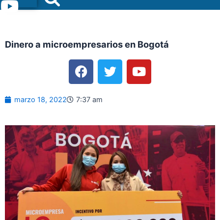
Menu
Dinero a microempresarios en Bogotá
F
T
Y
a
w
o
c
i
u
e
t
t
marzo 18, 2022
7:37 am
b
t
u
o
e
b
o
r
e
k