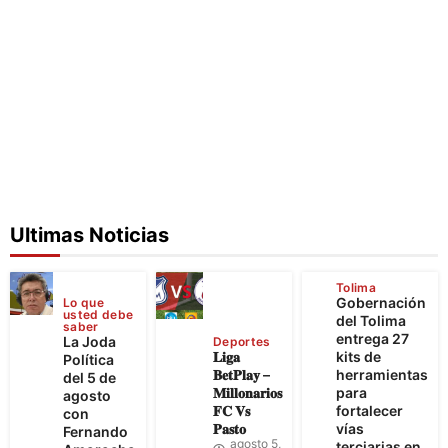
Ultimas Noticias
Tolima
Gobernación
Lo que
usted debe
del Tolima
saber
entrega 27
La Joda
Deportes
𝐋𝐢𝐠𝐚
kits de
Política
𝐁𝐞𝐭𝐏𝐥𝐚𝐲 –
herramientas
del 5 de
𝐌𝐢𝐥𝐥𝐨𝐧𝐚𝐫𝐢𝐨𝐬
para
agosto
𝐅𝐂 𝐕𝐬
fortalecer
con
𝐏𝐚𝐬𝐭𝐨
vías
Fernando
agosto 5,
terciarias en