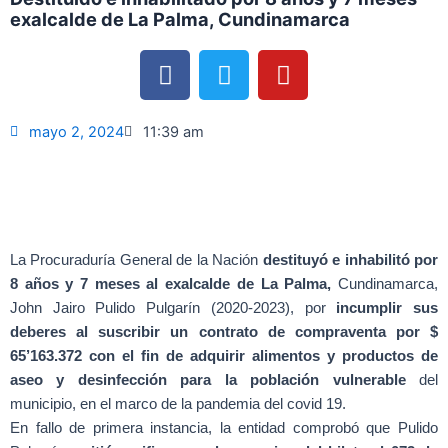
exalcalde de La Palma, Cundinamarca
F
T
Y
a
w
o
c
i
u
e
t
t
mayo 2, 2024
11:39 am
b
t
u
o
e
b
o
r
e
k
La Procuraduría General de la Nación
destituyó e inhabilitó por
8 años y 7 meses al exalcalde de La Palma,
Cundinamarca,
John Jairo Pulido Pulgarín (2020-2023), por
incumplir sus
deberes al suscribir un contrato de compraventa por $
65’163.372 con el fin de adquirir alimentos y productos de
aseo y desinfección para la población vulnerable
del
municipio, en el marco de la pandemia del covid 19.
En fallo de primera instancia, la entidad comprobó que Pulido