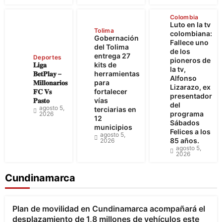
Colombia
Luto en la tv
Tolima
colombiana:
Gobernación
Fallece uno
del Tolima
de los
entrega 27
Deportes
pioneros de
𝐋𝐢𝐠𝐚
kits de
la tv,
𝐁𝐞𝐭𝐏𝐥𝐚𝐲 –
herramientas
Alfonso
𝐌𝐢𝐥𝐥𝐨𝐧𝐚𝐫𝐢𝐨𝐬
para
Lizarazo, ex
𝐅𝐂 𝐕𝐬
fortalecer
presentador
𝐏𝐚𝐬𝐭𝐨
vías
del
agosto 5,
terciarias en
programa
2026
12
Sábados
municipios
Felices a los
agosto 5,
85 años.
2026
agosto 5,
2026
Cundinamarca
Bogotá
Cundinamarca
Plan de movilidad en Cundinamarca acompañará el
desplazamiento de 1,8 millones de vehículos este