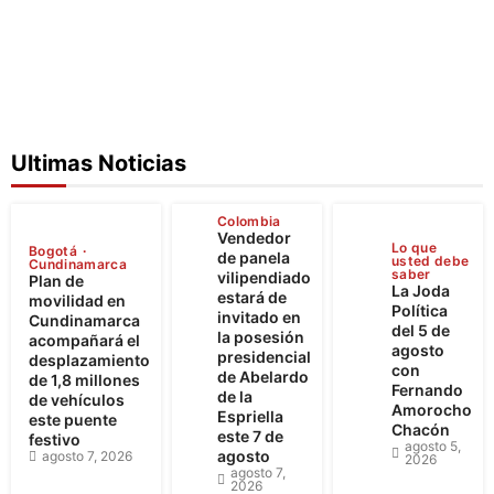
Ultimas Noticias
Colombia
Vendedor
Lo que
Bogotá
de panela
usted debe
Cundinamarca
saber
vilipendiado
Plan de
La Joda
estará de
movilidad en
Política
invitado en
Cundinamarca
del 5 de
la posesión
acompañará el
agosto
presidencial
desplazamiento
con
de Abelardo
de 1,8 millones
Fernando
de la
de vehículos
Amorocho
Espriella
este puente
Chacón
este 7 de
festivo
agosto 5,
agosto
agosto 7, 2026
2026
agosto 7,
2026