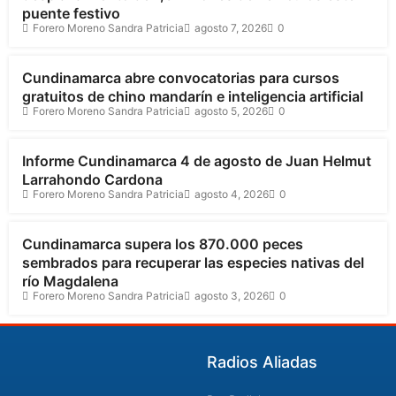
puente festivo
Forero Moreno Sandra Patricia
agosto 7, 2026
0
Cundinamarca
Cundinamarca abre convocatorias para cursos
gratuitos de chino mandarín e inteligencia artificial
Forero Moreno Sandra Patricia
agosto 5, 2026
0
Cundinamarca
Informe Cundinamarca 4 de agosto de Juan Helmut
Larrahondo Cardona
Forero Moreno Sandra Patricia
agosto 4, 2026
0
Cundinamarca
Cundinamarca supera los 870.000 peces
sembrados para recuperar las especies nativas del
río Magdalena
Forero Moreno Sandra Patricia
agosto 3, 2026
0
Radios Aliadas