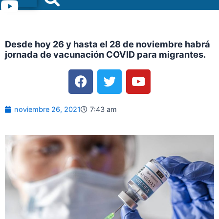
Menu
Desde hoy 26 y hasta el 28 de noviembre habrá
jornada de vacunación COVID para migrantes.
F
T
Y
a
w
o
c
i
u
e
t
t
noviembre 26, 2021
7:43 am
b
t
u
o
e
b
o
r
e
k