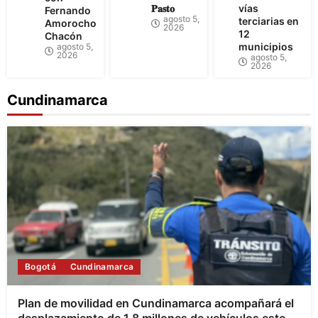
𝐏𝐚𝐬𝐭𝐨
vías
Fernando
agosto 5,
terciarias en
Amorocho
2026
12
Chacón
municipios
agosto 5,
2026
agosto 5,
2026
Cundinamarca
Bogotá
Cundinamarca
Plan de movilidad en Cundinamarca acompañará el