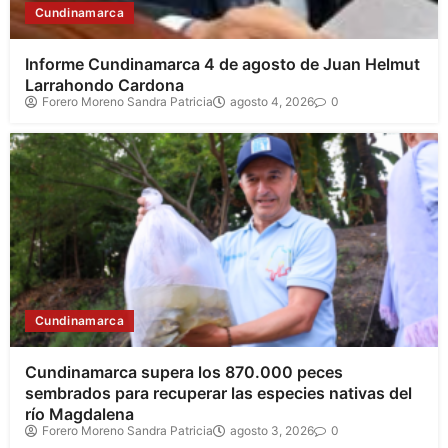
Cundinamarca
Informe Cundinamarca 4 de agosto de Juan Helmut
Larrahondo Cardona
Forero Moreno Sandra Patricia
agosto 4, 2026
0
Cundinamarca
Cundinamarca supera los 870.000 peces
sembrados para recuperar las especies nativas del
río Magdalena
Forero Moreno Sandra Patricia
agosto 3, 2026
0