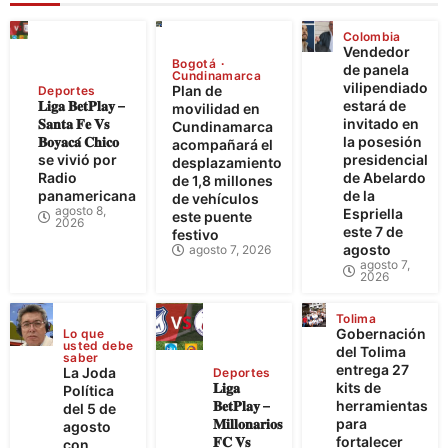
Colombia
Vendedor
Bogotá
de panela
Cundinamarca
vilipendiado
Plan de
Deportes
𝐋𝐢𝐠𝐚 𝐁𝐞𝐭𝐏𝐥𝐚𝐲 –
estará de
movilidad en
𝐒𝐚𝐧𝐭𝐚 𝐅𝐞 𝐕𝐬
invitado en
Cundinamarca
𝐁𝐨𝐲𝐚𝐜𝐚́ 𝐂𝐡𝐢𝐜𝐨
la posesión
acompañará el
se vivió por
presidencial
desplazamiento
Radio
de Abelardo
de 1,8 millones
panamericana
de la
de vehículos
agosto 8,
Espriella
este puente
2026
este 7 de
festivo
agosto
agosto 7, 2026
agosto 7,
2026
Tolima
Gobernación
Lo que
usted debe
del Tolima
saber
entrega 27
La Joda
Deportes
𝐋𝐢𝐠𝐚
kits de
Política
𝐁𝐞𝐭𝐏𝐥𝐚𝐲 –
herramientas
del 5 de
𝐌𝐢𝐥𝐥𝐨𝐧𝐚𝐫𝐢𝐨𝐬
para
agosto
𝐅𝐂 𝐕𝐬
fortalecer
con