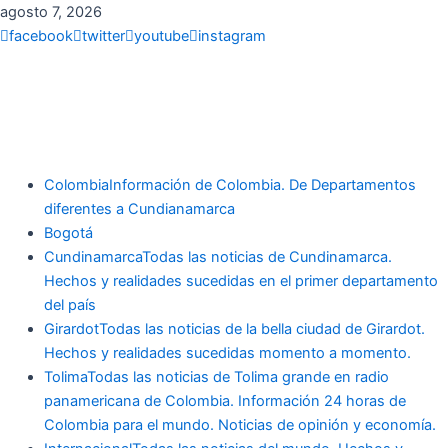
Ir
agosto 7, 2026
al
facebook
twitter
youtube
instagram
contenido
Menu
Colombia
Información de Colombia. De Departamentos
diferentes a Cundianamarca
Bogotá
Cundinamarca
Todas las noticias de Cundinamarca.
Hechos y realidades sucedidas en el primer departamento
del país
Girardot
Todas las noticias de la bella ciudad de Girardot.
Hechos y realidades sucedidas momento a momento.
Tolima
Todas las noticias de Tolima grande en radio
panamericana de Colombia. Información 24 horas de
Colombia para el mundo. Noticias de opinión y economía.