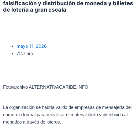
falsificación y distribución de moneda y billetes
de lotería a gran escala
F
T
Y
a
w
o
mayo 11, 2026
c
i
u
7:47 am
e
t
t
b
t
u
Foto/archivo ALTERNATIVACARIBE.INFO
o
e
b
La organización se habría valido de empresas de mensajería del
o
r
e
comercio formal para movilizar el material ilícito y distribuirlo al
menudeo a través de loteros.
k