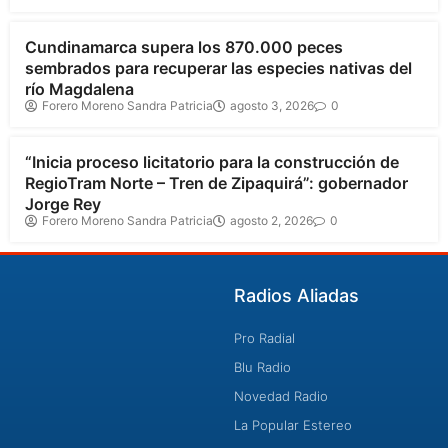
Cundinamarca supera los 870.000 peces
sembrados para recuperar las especies nativas del
río Magdalena
Forero Moreno Sandra Patricia
agosto 3, 2026
0
Cundinamarca
“Inicia proceso licitatorio para la construcción de
RegioTram Norte – Tren de Zipaquirá”: gobernador
Jorge Rey
Forero Moreno Sandra Patricia
agosto 2, 2026
0
Radios Aliadas
Pro Radial
Blu Radio
Novedad Radio
La Popular Estereo