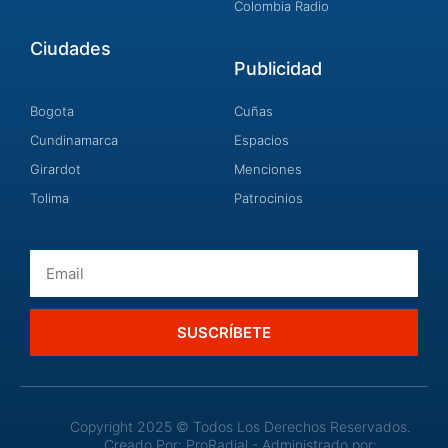
Colombia Radio
Ciudades
Publicidad
Bogota
Cuñas
Cundinamarca
Espacios
Girardot
Menciones
Tolima
Patrocinios
Email
SUSCRÍBETE
Copyright 2025 © Todos Los Derechos Reservados.
Creado Por: ProRadial - Administrado por: