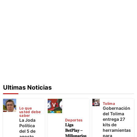
Ultimas Noticias
Tolima
Gobernación
Lo que
usted debe
del Tolima
saber
entrega 27
La Joda
Deportes
𝐋𝐢𝐠𝐚
kits de
Política
𝐁𝐞𝐭𝐏𝐥𝐚𝐲 –
herramientas
del 5 de
𝐌𝐢𝐥𝐥𝐨𝐧𝐚𝐫𝐢𝐨𝐬
para
agosto