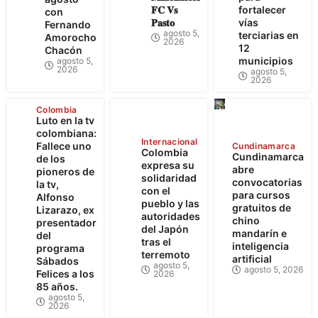
𝐅𝐂 𝐕𝐬
fortalecer
con
𝐏𝐚𝐬𝐭𝐨
vías
Fernando
agosto 5,
terciarias en
Amorocho
2026
12
Chacón
municipios
agosto 5,
2026
agosto 5,
2026
Colombia
Luto en la tv
colombiana:
Internacional
Fallece uno
Cundinamarca
Colombia
Cundinamarca
de los
expresa su
abre
pioneros de
solidaridad
convocatorias
la tv,
con el
para cursos
Alfonso
pueblo y las
gratuitos de
Lizarazo, ex
autoridades
chino
presentador
del Japón
mandarín e
del
tras el
inteligencia
programa
terremoto
artificial
Sábados
agosto 5,
agosto 5, 2026
Felices a los
2026
85 años.
agosto 5,
2026