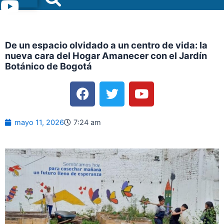
Menu
De un espacio olvidado a un centro de vida: la
nueva cara del Hogar Amanecer con el Jardín
Botánico de Bogotá
F
T
Y
a
w
o
c
i
u
e
t
t
mayo 11, 2026
7:24 am
b
t
u
o
e
b
o
r
e
k