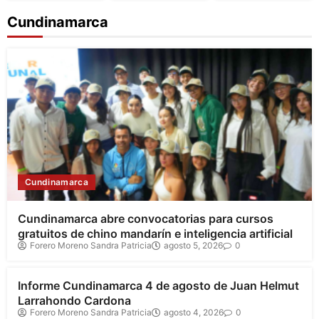
Cundinamarca
Cundinamarca
Cundinamarca abre convocatorias para cursos
gratuitos de chino mandarín e inteligencia artificial
Forero Moreno Sandra Patricia
agosto 5, 2026
0
Cundinamarca
Informe Cundinamarca 4 de agosto de Juan Helmut
Larrahondo Cardona
Forero Moreno Sandra Patricia
agosto 4, 2026
0
Cundinamarca