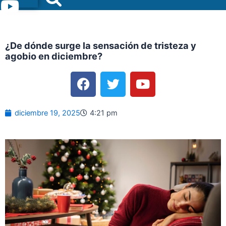
Menu
¿De dónde surge la sensación de tristeza y
agobio en diciembre?
F
T
Y
a
w
o
c
i
u
e
t
t
diciembre 19, 2025
4:21 pm
b
t
u
o
e
b
o
r
e
k