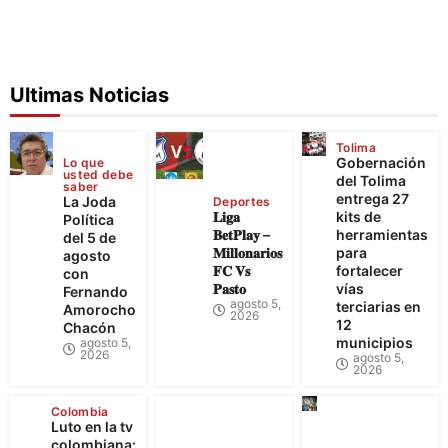
Ultimas Noticias
Tolima
Gobernación
Lo que
usted debe
del Tolima
saber
entrega 27
La Joda
Deportes
𝐋𝐢𝐠𝐚
kits de
Política
𝐁𝐞𝐭𝐏𝐥𝐚𝐲 –
herramientas
del 5 de
𝐌𝐢𝐥𝐥𝐨𝐧𝐚𝐫𝐢𝐨𝐬
para
agosto
𝐅𝐂 𝐕𝐬
fortalecer
con
𝐏𝐚𝐬𝐭𝐨
vías
Fernando
agosto 5,
terciarias en
Amorocho
2026
12
Chacón
municipios
agosto 5,
2026
agosto 5,
2026
Colombia
Luto en la tv
colombiana: