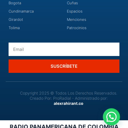
Bogota
Cuñas
Cundinamarca
Espacios
Girardot
Menciones
Tolima
Patrocinios
Email
SUSCRÍBETE
Copyright 2025 © Todos Los Derechos Reservados.
Creado Por: ProRadial - Administrado por:
alexrahirant.co
RADIO PANAMERICANA DE COLOMBIA