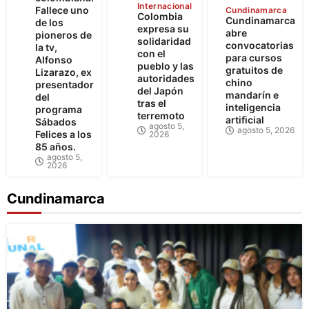
Internacional
Fallece uno
Cundinamarca
Colombia
Cundinamarca
de los
expresa su
abre
pioneros de
solidaridad
convocatorias
la tv,
con el
para cursos
Alfonso
pueblo y las
gratuitos de
Lizarazo, ex
autoridades
chino
presentador
del Japón
mandarín e
del
tras el
inteligencia
programa
terremoto
artificial
Sábados
agosto 5,
agosto 5, 2026
Felices a los
2026
85 años.
agosto 5,
2026
Cundinamarca