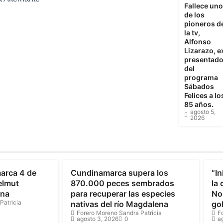
Fallece uno
de los
pioneros d
la tv,
Alfonso
Lizarazo, e
presentado
del
programa
Sábados
Felices a lo
85 años.
agosto 5,
2026
Cundinamarca
C
arca 4 de
Cundinamarca supera los
“In
elmut
870.000 peces sembrados
la
ona
para recuperar las especies
Nor
Patricia
nativas del río Magdalena
go
Forero Moreno Sandra Patricia
F
agosto 3, 2026
0
a