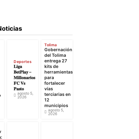
Noticias
Tolima
Gobernación
e
del Tolima
entrega 27
Deportes
𝐋𝐢𝐠𝐚
kits de
𝐁𝐞𝐭𝐏𝐥𝐚𝐲 –
herramientas
𝐌𝐢𝐥𝐥𝐨𝐧𝐚𝐫𝐢𝐨𝐬
para
𝐅𝐂 𝐕𝐬
fortalecer
𝐏𝐚𝐬𝐭𝐨
vías
agosto 5,
terciarias en
o
2026
12
municipios
agosto 5,
2026
v
: