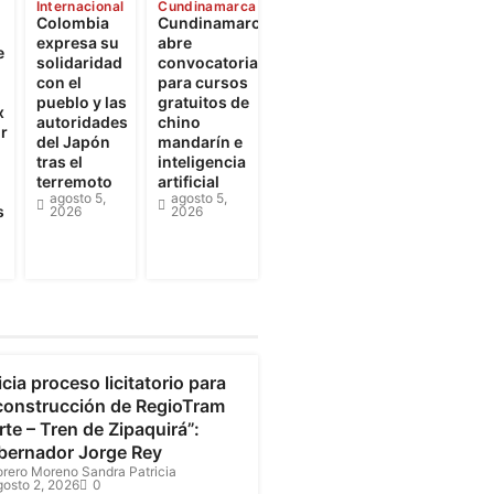
Internacional
Cundinamarca
Colombia
Cundinamarca
expresa su
abre
e
solidaridad
convocatorias
con el
para cursos
pueblo y las
gratuitos de
x
autoridades
chino
r
del Japón
mandarín e
tras el
inteligencia
terremoto
artificial
agosto 5,
agosto 5,
s
2026
2026
undinamarca
icia proceso licitatorio para
 construcción de RegioTram
te – Tren de Zipaquirá”:
bernador Jorge Rey
orero Moreno Sandra Patricia
gosto 2, 2026
0