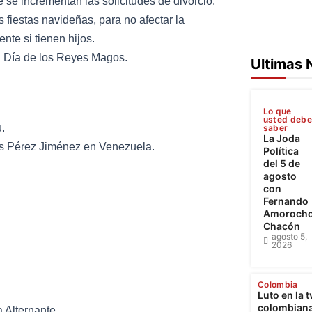
 se incrementan las solicitudes de divorcio.
 fiestas navideñas, para no afectar la
nte si tienen hijos.
el Día de los Reyes Magos.
Ultimas 
Lo que
usted deb
.
saber
La Joda
os Pérez Jiménez en Venezuela.
Política
del 5 de
agosto
con
Fernando
Amoroch
Chacón
agosto 5,
2026
Colombia
Luto en la t
colombiana
a Alternante