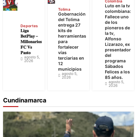
Colombia
Luto en la tv
Tolima
colombiana:
Gobernación
Fallece uno
del Tolima
de los
entrega 27
Deportes
pioneros de
𝐋𝐢𝐠𝐚
kits de
la tv,
𝐁𝐞𝐭𝐏𝐥𝐚𝐲 –
herramientas
Alfonso
𝐌𝐢𝐥𝐥𝐨𝐧𝐚𝐫𝐢𝐨𝐬
para
Lizarazo, ex
𝐅𝐂 𝐕𝐬
fortalecer
presentador
𝐏𝐚𝐬𝐭𝐨
vías
del
agosto 5,
terciarias en
programa
2026
12
Sábados
municipios
Felices a los
agosto 5,
85 años.
2026
agosto 5,
2026
Cundinamarca