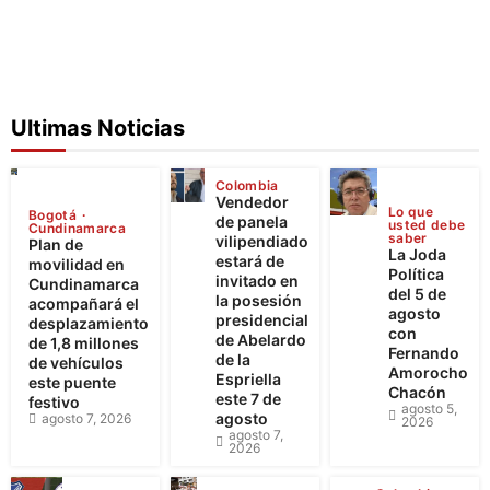
Ultimas Noticias
Colombia
Vendedor
Lo que
Bogotá
de panela
usted debe
Cundinamarca
saber
vilipendiado
Plan de
La Joda
estará de
movilidad en
Política
invitado en
Cundinamarca
del 5 de
la posesión
acompañará el
agosto
presidencial
desplazamiento
con
de Abelardo
de 1,8 millones
Fernando
de la
de vehículos
Amorocho
Espriella
este puente
Chacón
este 7 de
festivo
agosto 5,
agosto
agosto 7, 2026
2026
agosto 7,
2026