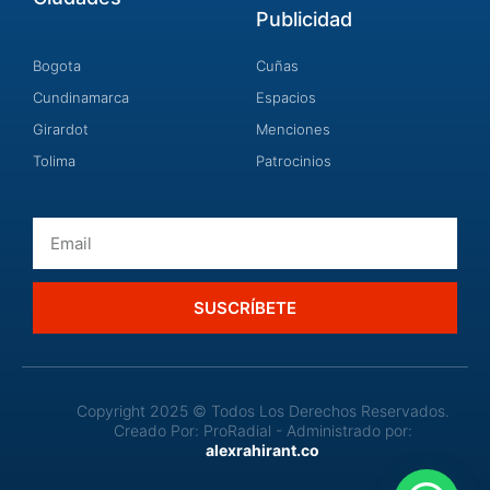
Publicidad
Bogota
Cuñas
Cundinamarca
Espacios
Girardot
Menciones
Tolima
Patrocinios
Email
SUSCRÍBETE
Copyright 2025 © Todos Los Derechos Reservados.
Creado Por: ProRadial - Administrado por:
alexrahirant.co