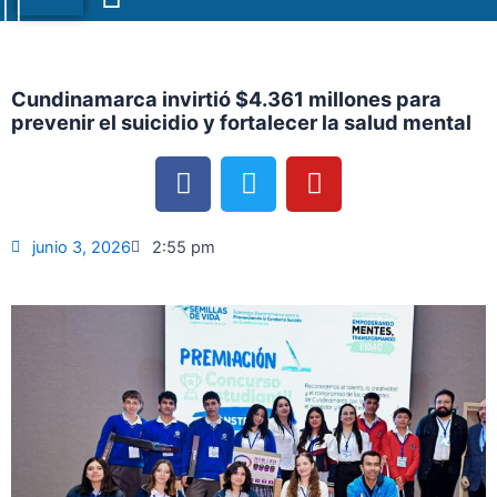
Menu
Cundinamarca invirtió $4.361 millones para
prevenir el suicidio y fortalecer la salud mental
F
T
Y
a
w
o
c
i
u
e
t
t
junio 3, 2026
2:55 pm
b
t
u
o
e
b
o
r
e
k