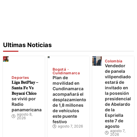
Ultimas Noticias
Colombia
Vendedor
Bogotá
de panela
Cundinamarca
vilipendiado
Plan de
Deportes
𝐋𝐢𝐠𝐚 𝐁𝐞𝐭𝐏𝐥𝐚𝐲 –
estará de
movilidad en
𝐒𝐚𝐧𝐭𝐚 𝐅𝐞 𝐕𝐬
invitado en
Cundinamarca
𝐁𝐨𝐲𝐚𝐜𝐚́ 𝐂𝐡𝐢𝐜𝐨
la posesión
acompañará el
se vivió por
presidencial
desplazamiento
Radio
de Abelardo
de 1,8 millones
panamericana
de la
de vehículos
agosto 8,
Espriella
este puente
2026
este 7 de
festivo
agosto
agosto 7, 2026
agosto 7,
2026