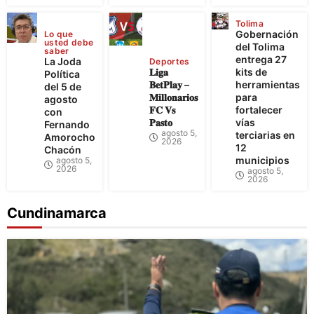
Tolima
Gobernación
Lo que
usted debe
del Tolima
saber
entrega 27
La Joda
Deportes
𝐋𝐢𝐠𝐚
kits de
Política
𝐁𝐞𝐭𝐏𝐥𝐚𝐲 –
herramientas
del 5 de
𝐌𝐢𝐥𝐥𝐨𝐧𝐚𝐫𝐢𝐨𝐬
para
agosto
𝐅𝐂 𝐕𝐬
fortalecer
con
𝐏𝐚𝐬𝐭𝐨
vías
Fernando
agosto 5,
terciarias en
Amorocho
2026
12
Chacón
municipios
agosto 5,
2026
agosto 5,
2026
Cundinamarca