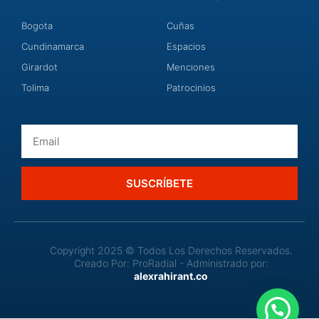
Bogota
Cuñas
Cundinamarca
Espacios
Girardot
Menciones
Tolima
Patrocinios
Email
SUSCRÍBETE
Copyright 2025 © Todos Los Derechos Reservados.
Creado Por: ProRadial - Administrado por:
alexrahirant.co