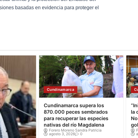
isiones basadas en evidencia para proteger el
Cundinamarca
C
Cundinamarca supera los
“In
870.000 peces sembrados
la
para recuperar las especies
Nor
nativas del río Magdalena
go
Forero Moreno Sandra Patricia
F
agosto 3, 2026
0
a