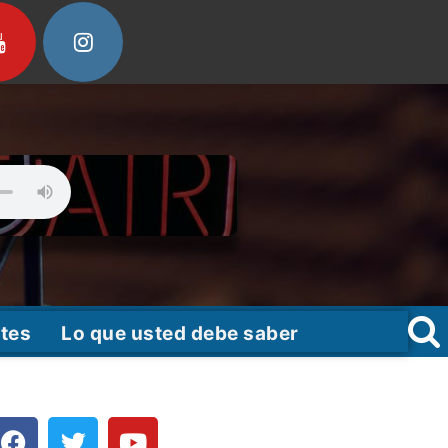
tes
Lo que usted debe saber
F
T
Y
a
w
o