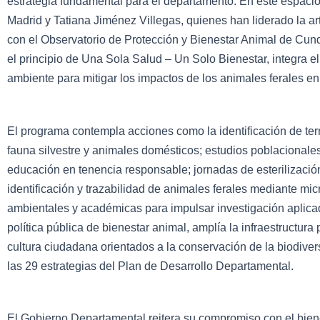
estrategia fundamental para el departamento. En este espacio
Madrid y Tatiana Jiménez Villegas, quienes han liderado la ar
con el Observatorio de Protección y Bienestar Animal de C
el principio de Una Sola Salud – Un Solo Bienestar, integra e
ambiente para mitigar los impactos de los animales ferales en
El programa contempla acciones como la identificación de terr
fauna silvestre y animales domésticos; estudios poblacionale
educación en tenencia responsable; jornadas de esterilizaci
identificación y trazabilidad de animales ferales mediante mic
ambientales y académicas para impulsar investigación aplicada
política pública de bienestar animal, amplía la infraestructur
cultura ciudadana orientados a la conservación de la biodive
las 29 estrategias del Plan de Desarrollo Departamental.
El Gobierno Departamental reitera su compromiso con el biene