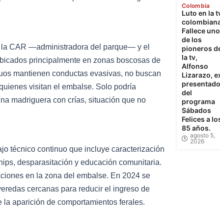
Colombia
Luto en la t
colombiana
Fallece uno
de los
de la CAR —administradora del parque— y el
pioneros d
la tv,
ubicados principalmente en zonas boscosas de
Alfonso
viduos mantienen conductas evasivas, no buscan
Lizarazo, e
presentado
quienes visitan el embalse. Solo podría
del
una madriguera con crías, situación que no
programa
Sábados
Felices a lo
85 años.
agosto 5,
2026
jo técnico continuo que incluye caracterización
chips, desparasitación y educación comunitaria.
ciones en la zona del embalse. En 2024 se
veredas cercanas para reducir el ingreso de
e la aparición de comportamientos ferales.