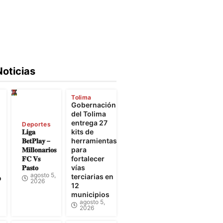
Noticias
Tolima
Gobernación
e
del Tolima
entrega 27
Deportes
𝐋𝐢𝐠𝐚
kits de
𝐁𝐞𝐭𝐏𝐥𝐚𝐲 –
herramientas
𝐌𝐢𝐥𝐥𝐨𝐧𝐚𝐫𝐢𝐨𝐬
para
𝐅𝐂 𝐕𝐬
fortalecer
𝐏𝐚𝐬𝐭𝐨
vías
agosto 5,
terciarias en
o
2026
12
municipios
agosto 5,
2026