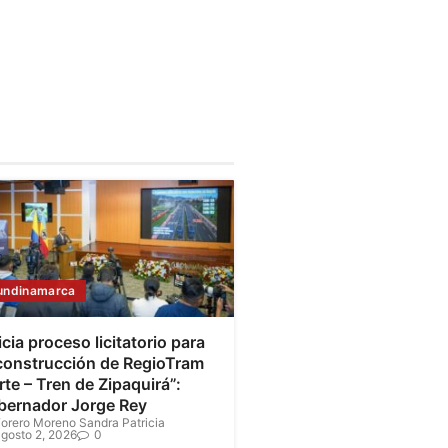
undinamarca
icia proceso licitatorio para
 construcción de RegioTram
te – Tren de Zipaquirá”:
bernador Jorge Rey
orero Moreno Sandra Patricia
gosto 2, 2026
0