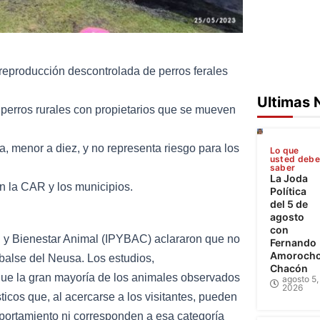
eproducción descontrolada de perros ferales
Ultimas 
 perros rurales con propietarios que se mueven
 menor a diez, y no representa riesgo para los
Lo que
usted deb
saber
La Joda
 la CAR y los municipios.
Política
del 5 de
agosto
con
n y Bienestar Animal (IPYBAC) aclararon que no
Fernando
Amoroch
mbalse del Neusa. Los estudios,
Chacón
 que la gran mayoría de los animales observados
agosto 5,
2026
icos que, al acercarse a los visitantes, pueden
portamiento ni corresponden a esa categoría