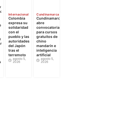
v
:
Internacional
Cundinamarca
Colombia
Cundinamarca
expresa su
abre
e
solidaridad
convocatorias
con el
para cursos
pueblo y las
gratuitos de
x
autoridades
chino
r
del Japón
mandarín e
tras el
inteligencia
terremoto
artificial
agosto 5,
agosto 5,
s
2026
2026