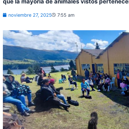
que la mayoría de animales vistos pertenece
noviembre 27, 2025
7:55 am