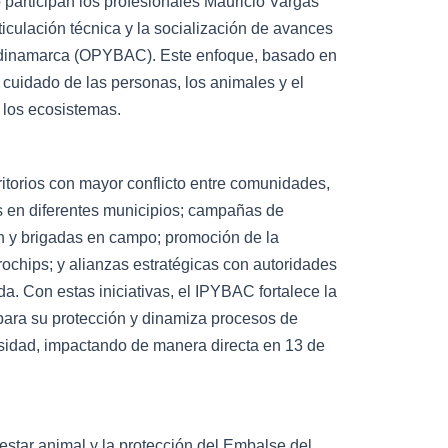
 participan los profesionales Mauricio Vargas
ticulación técnica y la socialización de avances
undinamarca (OPYBAC). Este enfoque, basado en
l cuidado de las personas, los animales y el
 los ecosistemas.
itorios con mayor conflicto entre comunidades,
s en diferentes municipios; campañas de
ón y brigadas en campo; promoción de la
rochips; y alianzas estratégicas con autoridades
. Con estas iniciativas, el IPYBAC fortalece la
a para su protección y dinamiza procesos de
rsidad, impactando de manera directa en 13 de
star animal y la protección del Embalse del