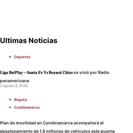
Ultimas Noticias
Deportes
𝐋𝐢𝐠𝐚 𝐁𝐞𝐭𝐏𝐥𝐚𝐲 – 𝐒𝐚𝐧𝐭𝐚 𝐅𝐞 𝐕𝐬 𝐁𝐨𝐲𝐚𝐜𝐚́ 𝐂𝐡𝐢𝐜𝐨 se vivió por Radio
panamericana
agosto 8, 2026
Bogotá
Cundinamarca
Plan de movilidad en Cundinamarca acompañará el
desplazamiento de 1,8 millones de vehículos este puente