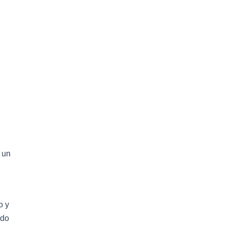
 un
o y
ido