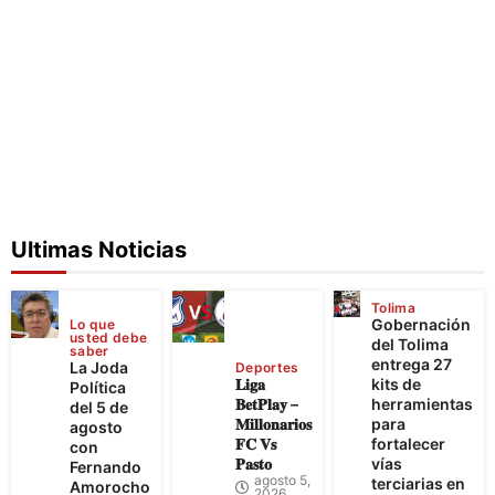
Ultimas Noticias
Tolima
Gobernación
Lo que
usted debe
del Tolima
saber
entrega 27
La Joda
Deportes
𝐋𝐢𝐠𝐚
kits de
Política
𝐁𝐞𝐭𝐏𝐥𝐚𝐲 –
herramientas
del 5 de
𝐌𝐢𝐥𝐥𝐨𝐧𝐚𝐫𝐢𝐨𝐬
para
agosto
𝐅𝐂 𝐕𝐬
fortalecer
con
𝐏𝐚𝐬𝐭𝐨
vías
Fernando
agosto 5,
terciarias en
Amorocho
2026