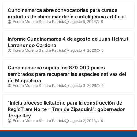
Cundinamarca abre convocatorias para cursos
gratuitos de chino mandarín e inteligencia artificial
Forero Moreno Sandra Patricia
agosto 5, 2026
0
Cundinamarca
Informe Cundinamarca 4 de agosto de Juan Helmut
Larrahondo Cardona
Forero Moreno Sandra Patricia
agosto 4, 2026
0
Cundinamarca
Cundinamarca supera los 870.000 peces
sembrados para recuperar las especies nativas del
río Magdalena
Forero Moreno Sandra Patricia
agosto 3, 2026
0
Cundinamarca
“Inicia proceso licitatorio para la construcción de
RegioTram Norte – Tren de Zipaquirá”: gobernador
Jorge Rey
Forero Moreno Sandra Patricia
agosto 2, 2026
0