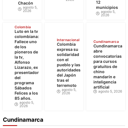
12
Chacón
municipios
agosto 5,
2026
agosto 5,
2026
Colombia
Luto en la tv
colombiana:
Internacional
Fallece uno
Cundinamarca
Colombia
Cundinamarca
de los
expresa su
abre
pioneros de
solidaridad
convocatorias
la tv,
con el
para cursos
Alfonso
pueblo y las
gratuitos de
Lizarazo, ex
autoridades
chino
presentador
del Japón
mandarín e
del
tras el
inteligencia
programa
terremoto
artificial
Sábados
agosto 5,
agosto 5, 2026
Felices a los
2026
85 años.
agosto 5,
2026
Cundinamarca
Cundinamarca