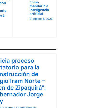
chino
apón
mandarín e
inteligencia
moto
artificial
o 5,
agosto 5, 2026
ndinamarca
nicia proceso
itatorio para la
nstrucción de
gioTram Norte –
en de Zipaquirá”:
bernador Jorge
y
ero Moreno Sandra Patricia