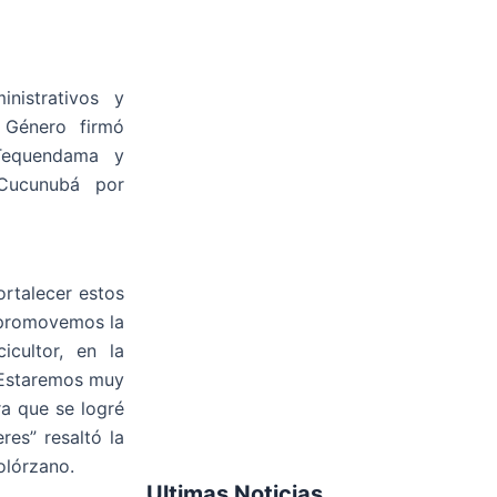
nistrativos y
 Género firmó
Tequendama y
Cucunubá por
ortalecer estos
 promovemos la
cultor, en la
. Estaremos muy
ra que se logré
res” resaltó la
olórzano.
Ultimas Noticias