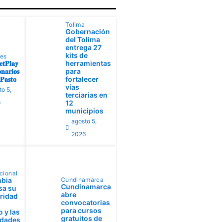
Tolima
Gobernación
del Tolima
entrega 27
kits de
tes
𝐭𝐏𝐥𝐚𝐲
herramientas
𝐧𝐚𝐫𝐢𝐨𝐬
para
𝐚𝐬𝐭𝐨
fortalecer
vías
to 5,
terciarias en
6
12
municipios
agosto 5,
2026
cional
bia
Cundinamarca
Cundinamarca
sa su
abre
aridad
convocatorias
para cursos
 y las
gratuitos de
idades