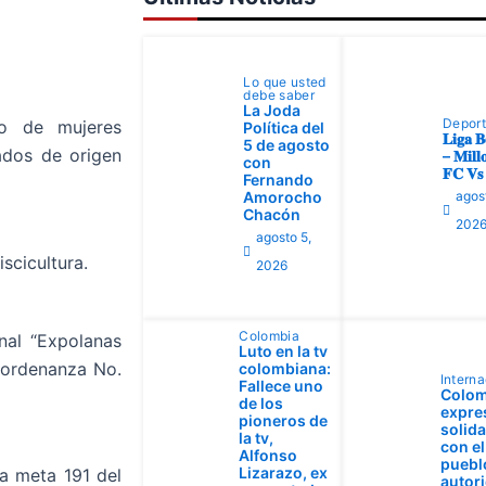
Lo que usted
debe saber
La Joda
Depor
to de mujeres
Política del
𝐋𝐢𝐠𝐚 𝐁
5 de agosto
ados de origen
– 𝐌𝐢𝐥𝐥𝐨
con
𝐅𝐂 𝐕𝐬 
Fernando
Amorocho
agos
Chacón
202
agosto 5,
scicultura.
2026
Colombia
nal “Expolanas
Luto en la tv
 ordenanza No.
colombiana:
Interna
Fallece uno
Colom
de los
expre
pioneros de
solid
la tv,
con el
Alfonso
pueblo
Lizarazo, ex
a meta 191 del
autor