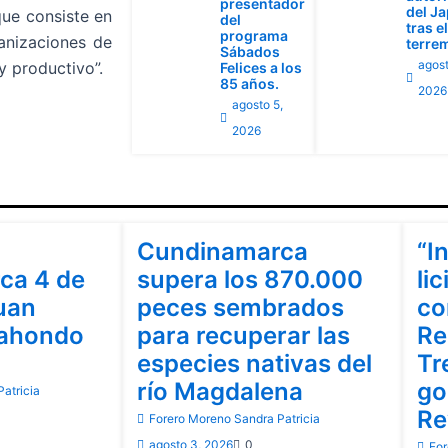
presentador
del J
que consiste en
del
tras el
programa
anizaciones de
terre
Sábados
agost
y productivo”.
Felices a los
85 años.
2026
agosto 5,
2026
Cundinamarca
Cu
Cundinamarca
“I
ca 4 de
supera los 870.000
lic
uan
peces sembrados
co
rahondo
para recuperar las
Re
especies nativas del
Tr
río Magdalena
go
atricia
Re
Forero Moreno Sandra Patricia
agosto 3, 2026
0
For