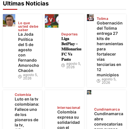
Ultimas Noticias
Tolima
Gobernación
Lo que
usted debe
del Tolima
saber
entrega 27
La Joda
Deportes
𝐋𝐢𝐠𝐚
kits de
Política
𝐁𝐞𝐭𝐏𝐥𝐚𝐲 –
herramientas
del 5 de
𝐌𝐢𝐥𝐥𝐨𝐧𝐚𝐫𝐢𝐨𝐬
para
agosto
𝐅𝐂 𝐕𝐬
fortalecer
con
𝐏𝐚𝐬𝐭𝐨
vías
Fernando
agosto 5,
terciarias en
Amorocho
2026
12
Chacón
municipios
agosto 5,
2026
agosto 5,
2026
Colombia
Luto en la tv
colombiana:
Internacional
Fallece uno
Cundinamarca
Colombia
Cundinamarca
de los
expresa su
abre
pioneros de
solidaridad
convocatorias
la tv,
con el