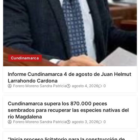
Cundinamarca
Informe Cundinamarca 4 de agosto de Juan Helmut
Larrahondo Cardona
Forero Moreno Sandra Patricia
agosto 4, 2026
0
Cundinamarca
Cundinamarca supera los 870.000 peces
sembrados para recuperar las especies nativas del
río Magdalena
Forero Moreno Sandra Patricia
agosto 3, 2026
0
Cundinamarca
“Inicia proceso licitatorio para la construcción de