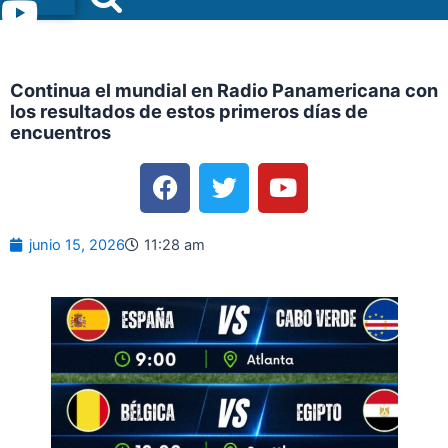
Menu
Continua el mundial en Radio Panamericana con
los resultados de estos primeros días de
encuentros
F
T
Y
a
w
o
c
i
u
e
t
t
junio 15, 2026
11:28 am
b
t
u
o
e
b
o
r
e
k