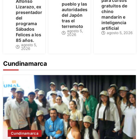
para cursos
Alfonso
pueblo y las
gratuitos de
Lizarazo, ex
autoridades
chino
presentador
del Japón
mandarín e
del
tras el
inteligencia
programa
terremoto
artificial
Sábados
agosto 5,
agosto 5, 2026
Felices a los
2026
85 años.
agosto 5,
2026
Cundinamarca
Cundinamarca