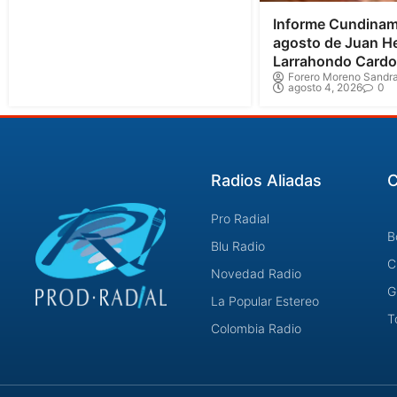
Informe Cundinam
agosto de Juan H
Larrahondo Card
Forero Moreno Sandra
agosto 4, 2026
0
Radios Aliadas
C
Pro Radial
B
Blu Radio
C
Novedad Radio
G
La Popular Estereo
T
Colombia Radio