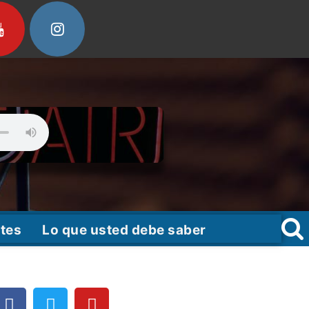
tes
Lo que usted debe saber
F
T
Y
a
w
o