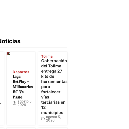
Noticias
Tolima
Gobernación
e
del Tolima
entrega 27
Deportes
𝐋𝐢𝐠𝐚
kits de
𝐁𝐞𝐭𝐏𝐥𝐚𝐲 –
herramientas
𝐌𝐢𝐥𝐥𝐨𝐧𝐚𝐫𝐢𝐨𝐬
para
𝐅𝐂 𝐕𝐬
fortalecer
𝐏𝐚𝐬𝐭𝐨
vías
agosto 5,
terciarias en
o
2026
12
municipios
agosto 5,
2026