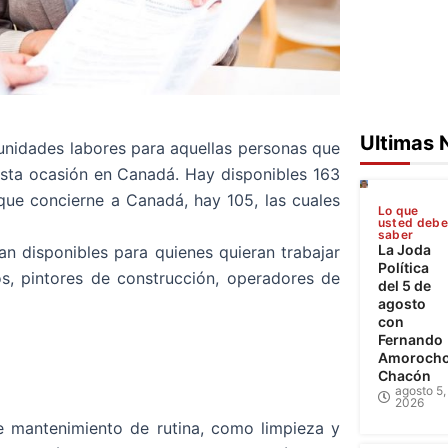
Ultimas 
unidades labores para aquellas personas que
 esta ocasión en Canadá. Hay disponibles 163
 que concierne a Canadá, hay 105, las cuales
Lo que
usted deb
saber
La Joda
n disponibles para quienes quieran trabajar
Política
os, pintores de construcción, operadores de
del 5 de
agosto
con
Fernando
Amoroch
Chacón
agosto 5,
2026
de mantenimiento de rutina, como limpieza y