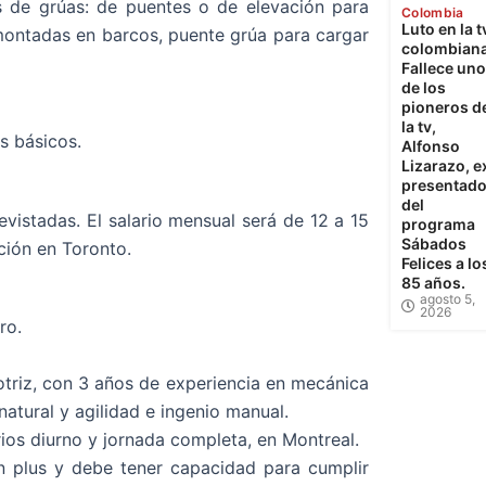
s de grúas: de puentes o de elevación para
Colombia
Luto en la t
 montadas en barcos, puente grúa para cargar
colombiana
Fallece uno
de los
pioneros d
la tv,
s básicos.
Alfonso
Lizarazo, e
presentado
del
vistadas. El salario mensual será de 12 a 15
programa
Sábados
ción en Toronto.
Felices a lo
85 años.
agosto 5,
2026
ro.
riz, con 3 años de experiencia en mecánica
natural y agilidad e ingenio manual.
rios diurno y jornada completa, en Montreal.
n plus y debe tener capacidad para cumplir