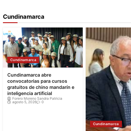
Cundinamarca
Cundinamarca
Cundinamarca abre
convocatorias para cursos
gratuitos de chino mandarín e
inteligencia artificial
Forero Moreno Sandra Patricia
agosto 5, 2026
0
Cundinamarca