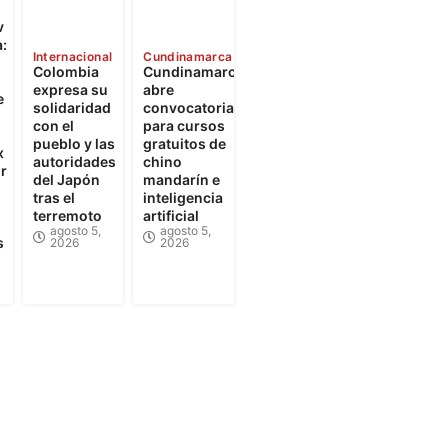
v
:
Internacional
Cundinamarca
Colombia
Cundinamarca
expresa su
abre
e
solidaridad
convocatorias
con el
para cursos
pueblo y las
gratuitos de
x
autoridades
chino
r
del Japón
mandarín e
tras el
inteligencia
terremoto
artificial
agosto 5,
agosto 5,
s
2026
2026