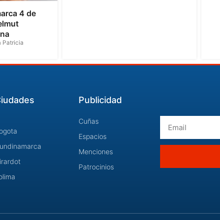
arca 4 de
elmut
ona
 Patricia
iudades
Publicidad
Email
Cuñas
ogota
Espacios
undinamarca
Menciones
irardot
Patrocinios
olima