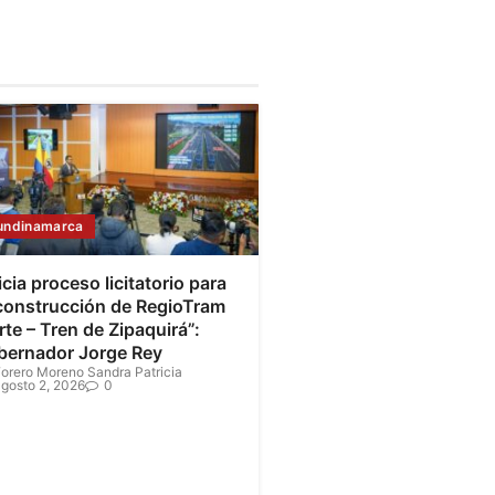
undinamarca
icia proceso licitatorio para
 construcción de RegioTram
te – Tren de Zipaquirá”:
bernador Jorge Rey
orero Moreno Sandra Patricia
gosto 2, 2026
0