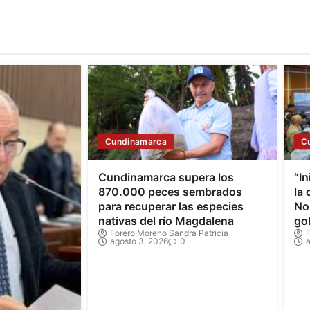
Cundinamarca
C
Cundinamarca supera los
“In
870.000 peces sembrados
la
para recuperar las especies
Nor
nativas del río Magdalena
go
Forero Moreno Sandra Patricia
F
agosto 3, 2026
0
a