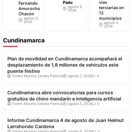
𝐏𝐚𝐬𝐭𝐨
vías
Fernando
agosto 5,
terciarias en
Amorocho
2026
12
Chacón
municipios
agosto 5,
2026
agosto 5,
2026
Cundinamarca
Bogotá
Cundinamarca
Plan de movilidad en Cundinamarca acompañará el
desplazamiento de 1,8 millones de vehículos este
puente festivo
Forero Moreno Sandra Patricia
agosto 7, 2026
0
Cundinamarca
Cundinamarca abre convocatorias para cursos
gratuitos de chino mandarín e inteligencia artificial
Forero Moreno Sandra Patricia
agosto 5, 2026
0
Cundinamarca
Informe Cundinamarca 4 de agosto de Juan Helmut
Larrahondo Cardona
Forero Moreno Sandra Patricia
agosto 4, 2026
0