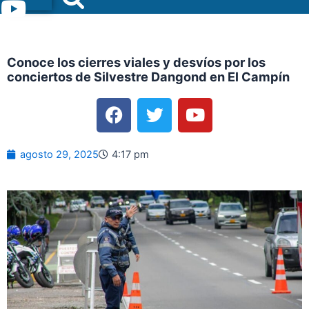
Menu
Conoce los cierres viales y desvíos por los
conciertos de Silvestre Dangond en El Campín
F
T
Y
a
w
o
c
i
u
e
t
t
agosto 29, 2025
4:17 pm
b
t
u
o
e
b
o
r
e
k