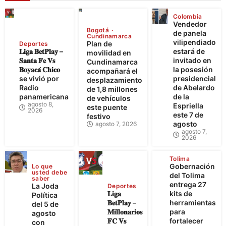
Colombia
Vendedor
Bogotá
de panela
Cundinamarca
vilipendiado
Plan de
Deportes
𝐋𝐢𝐠𝐚 𝐁𝐞𝐭𝐏𝐥𝐚𝐲 –
estará de
movilidad en
𝐒𝐚𝐧𝐭𝐚 𝐅𝐞 𝐕𝐬
invitado en
Cundinamarca
𝐁𝐨𝐲𝐚𝐜𝐚́ 𝐂𝐡𝐢𝐜𝐨
la posesión
acompañará el
se vivió por
presidencial
desplazamiento
Radio
de Abelardo
de 1,8 millones
panamericana
de la
de vehículos
agosto 8,
Espriella
este puente
2026
este 7 de
festivo
agosto
agosto 7, 2026
agosto 7,
2026
Tolima
Gobernación
Lo que
usted debe
del Tolima
saber
entrega 27
La Joda
Deportes
𝐋𝐢𝐠𝐚
kits de
Política
𝐁𝐞𝐭𝐏𝐥𝐚𝐲 –
herramientas
del 5 de
𝐌𝐢𝐥𝐥𝐨𝐧𝐚𝐫𝐢𝐨𝐬
para
agosto
𝐅𝐂 𝐕𝐬
fortalecer
con