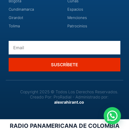
Bogota
Cuñas
Cundinamarca
Espacios
Girardot
Menciones
Tolima
Patrocinios
Email
SUSCRÍBETE
Copyright 2025 © Todos Los Derechos Reservados.
Creado Por: ProRadial - Administrado por:
alexrahirant.co
RADIO PANAMERICANA DE COLOMBIA