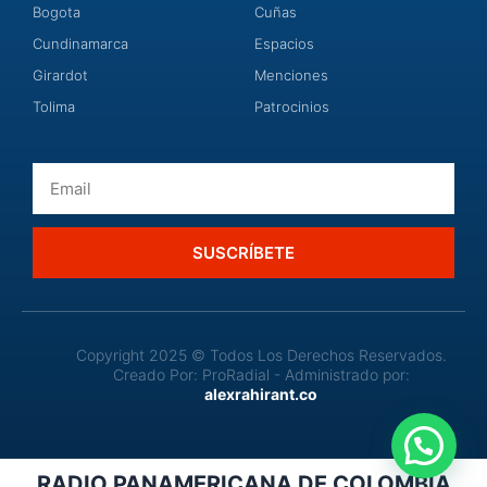
Bogota
Cuñas
Cundinamarca
Espacios
Girardot
Menciones
Tolima
Patrocinios
Email
SUSCRÍBETE
Copyright 2025 © Todos Los Derechos Reservados.
Creado Por: ProRadial - Administrado por:
alexrahirant.co
RADIO PANAMERICANA DE COLOMBIA