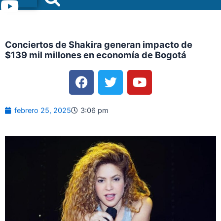
Menu
Conciertos de Shakira generan impacto de
$139 mil millones en economía de Bogotá
F
T
Y
a
w
o
c
i
u
e
t
t
febrero 25, 2025
3:06 pm
b
t
u
o
e
b
o
r
e
k