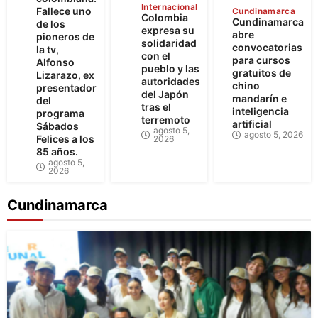
Internacional
Fallece uno
Cundinamarca
Colombia
Cundinamarca
de los
expresa su
abre
pioneros de
solidaridad
convocatorias
la tv,
con el
para cursos
Alfonso
pueblo y las
gratuitos de
Lizarazo, ex
autoridades
chino
presentador
del Japón
mandarín e
del
tras el
inteligencia
programa
terremoto
artificial
Sábados
agosto 5,
agosto 5, 2026
Felices a los
2026
85 años.
agosto 5,
2026
Cundinamarca