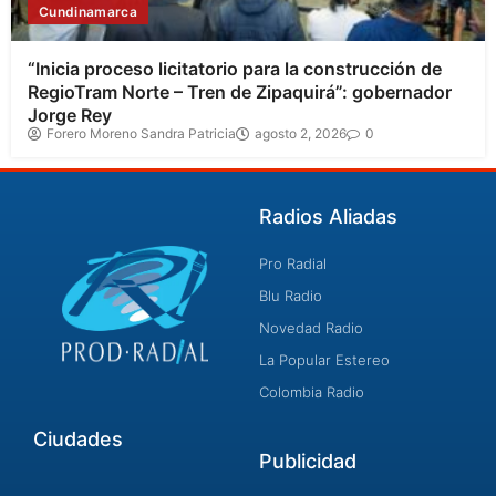
Cundinamarca
“Inicia proceso licitatorio para la construcción de
RegioTram Norte – Tren de Zipaquirá”: gobernador
Jorge Rey
Forero Moreno Sandra Patricia
agosto 2, 2026
0
Radios Aliadas
Pro Radial
Blu Radio
Novedad Radio
La Popular Estereo
Colombia Radio
Ciudades
Publicidad