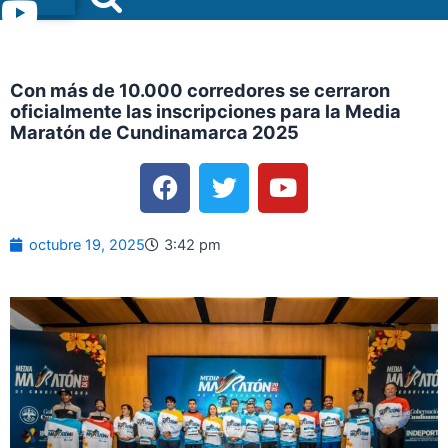
Menu
Con más de 10.000 corredores se cerraron
oficialmente las inscripciones para la Media
Maratón de Cundinamarca 2025
F
T
Y
a
w
o
c
i
u
e
t
t
octubre 19, 2025
3:42 pm
b
t
u
o
e
b
o
r
e
k