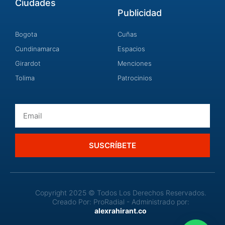
Ciudades
Publicidad
Bogota
Cuñas
Cundinamarca
Espacios
Girardot
Menciones
Tolima
Patrocinios
Email
SUSCRÍBETE
Copyright 2025 © Todos Los Derechos Reservados.
Creado Por: ProRadial - Administrado por:
alexrahirant.co