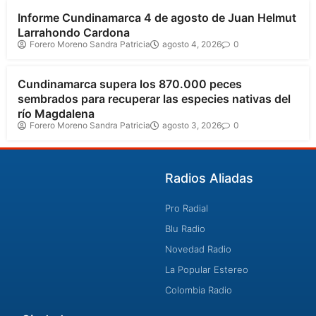
Informe Cundinamarca 4 de agosto de Juan Helmut
Larrahondo Cardona
Forero Moreno Sandra Patricia
agosto 4, 2026
0
Cundinamarca
Cundinamarca supera los 870.000 peces
sembrados para recuperar las especies nativas del
río Magdalena
Forero Moreno Sandra Patricia
agosto 3, 2026
0
Radios Aliadas
Pro Radial
Blu Radio
Novedad Radio
La Popular Estereo
Colombia Radio