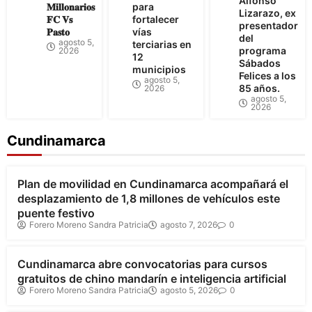
Alfonso
𝐌𝐢𝐥𝐥𝐨𝐧𝐚𝐫𝐢𝐨𝐬
para
Lizarazo, ex
𝐅𝐂 𝐕𝐬
fortalecer
presentador
𝐏𝐚𝐬𝐭𝐨
vías
del
agosto 5,
terciarias en
programa
2026
12
Sábados
municipios
Felices a los
agosto 5,
85 años.
2026
agosto 5,
2026
Cundinamarca
Bogotá
Cundinamarca
Plan de movilidad en Cundinamarca acompañará el
desplazamiento de 1,8 millones de vehículos este
puente festivo
Forero Moreno Sandra Patricia
agosto 7, 2026
0
Cundinamarca
Cundinamarca abre convocatorias para cursos
gratuitos de chino mandarín e inteligencia artificial
Forero Moreno Sandra Patricia
agosto 5, 2026
0
Cundinamarca