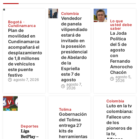
Colombia
Vendedor
Lo que
Bogotá
de panela
usted debe
Cundinamarca
saber
vilipendiado
Plan de
La Joda
estará de
movilidad en
Política
invitado en
Cundinamarca
del 5 de
la posesión
acompañará el
agosto
presidencial
desplazamiento
con
de Abelardo
de 1,8 millones
Fernando
de la
de vehículos
Amorocho
Espriella
este puente
Chacón
este 7 de
festivo
agosto 5,
agosto
agosto 7, 2026
2026
agosto 7,
2026
Colombia
Luto en la tv
Tolima
colombiana:
Gobernación
Fallece uno
del Tolima
de los
entrega 27
Deportes
pioneros de
𝐋𝐢𝐠𝐚
kits de
la tv,
𝐁𝐞𝐭𝐏𝐥𝐚𝐲 –
herramientas