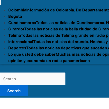
Colombia
Información de Colombia. De Departament
Bogotá
Cundinamarca
Todas las noticias de Cundinamarca. H
Girardot
Todas las noticias de la bella ciudad de Gi
Tolima
Todas las noticias de Tolima grande en radio
Internacional
Todas las noticias del mundo. Hechos y
Deportes
Todas las noticias deportivas que suceden
Lo que usted debe saber
Muchas más noticias de opi
opinión y economía en radio panamericana
Search