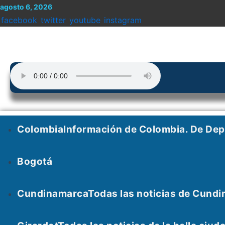
Menu
Enter
Search
Ir
Search
agosto 6, 2026
al
for:
Keyword
facebook
twitter
youtube
instagram
contenido
Colombia
Información de Colombia. De De
Bogotá
Cundinamarca
Todas las noticias de Cundi