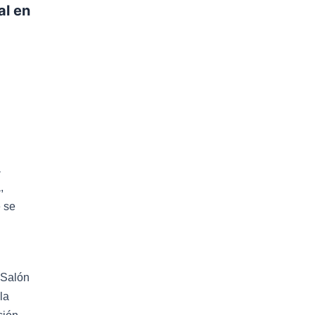
al en
a
,
e se
 Salón
la