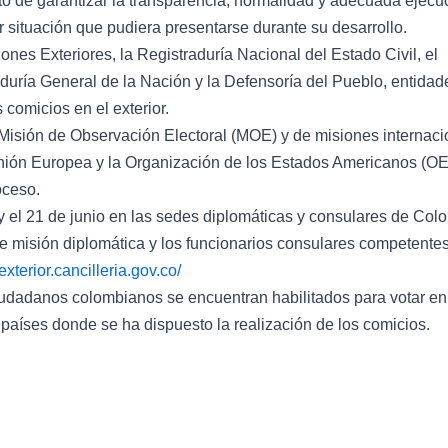
ito de garantizar la transparencia, normalidad y adecuada ejecu
 situación que pudiera presentarse durante su desarrollo.
ones Exteriores, la Registraduría Nacional del Estado Civil, el
uraduría General de la Nación y la Defensoría del Pueblo, entida
 comicios en el exterior.
Misión de Observación Electoral (MOE) y de misiones internaci
 Unión Europea y la Organización de los Estados Americanos (OE
oceso.
5 y el 21 de junio en las sedes diplomáticas y consulares de Col
de misión diplomática y los funcionarios consulares competentes
xterior.cancilleria.gov.co/
ciudadanos colombianos se encuentran habilitados para votar e
 países donde se ha dispuesto la realización de los comicios.