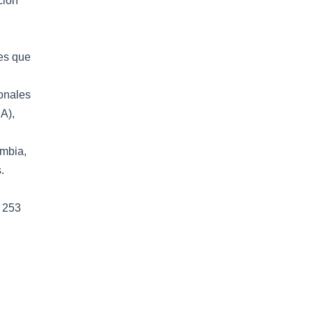
ción
des que
onales
A),
ombia,
.
n 253