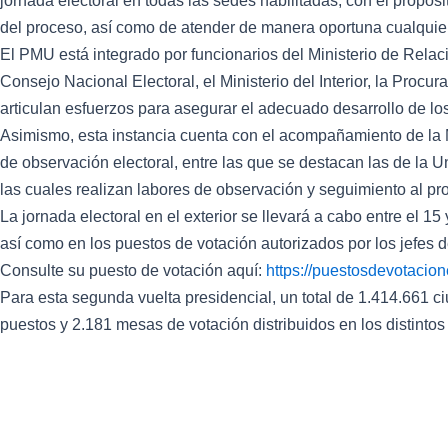
jornada electoral en todas las sedes habilitadas, con el propós
del proceso, así como de atender de manera oportuna cualquier
El PMU está integrado por funcionarios del Ministerio de Relaci
Consejo Nacional Electoral, el Ministerio del Interior, la Proc
articulan esfuerzos para asegurar el adecuado desarrollo de los
Asimismo, esta instancia cuenta con el acompañamiento de la 
de observación electoral, entre las que se destacan las de la
las cuales realizan labores de observación y seguimiento al pr
La jornada electoral en el exterior se llevará a cabo entre el 1
así como en los puestos de votación autorizados por los jefes 
Consulte su puesto de votación aquí:
https://puestosdevotacione
Para esta segunda vuelta presidencial, un total de 1.414.661 
puestos y 2.181 mesas de votación distribuidos en los distintos