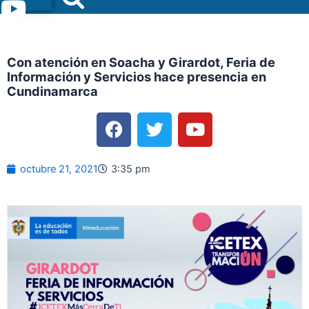
Menu
Con atención en Soacha y Girardot, Feria de
Información y Servicios hace presencia en
Cundinamarca
F
T
Y
a
w
o
c
i
u
e
t
t
octubre 21, 2021
3:35 pm
b
t
u
o
e
b
o
r
e
k