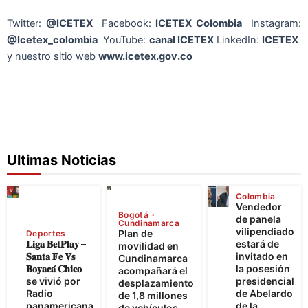
Twitter:
@ICETEX
Facebook:
ICETEX Colombia
Instagram:
@Icetex_colombia
YouTube:
canal ICETEX
LinkedIn:
ICETEX
y nuestro sitio web
www.icetex.gov.co
Ultimas Noticias
Colombia
Vendedor
Bogotá
de panela
Cundinamarca
vilipendiado
Plan de
Deportes
𝐋𝐢𝐠𝐚 𝐁𝐞𝐭𝐏𝐥𝐚𝐲 –
estará de
movilidad en
𝐒𝐚𝐧𝐭𝐚 𝐅𝐞 𝐕𝐬
invitado en
Cundinamarca
𝐁𝐨𝐲𝐚𝐜𝐚́ 𝐂𝐡𝐢𝐜𝐨
la posesión
acompañará el
se vivió por
presidencial
desplazamiento
Radio
de Abelardo
de 1,8 millones
panamericana
de la
de vehículos