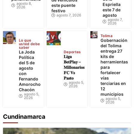
agosto 8,
Espriella
este puente
2026
este 7 de
festivo
agosto
agosto 7, 2026
agosto 7,
2026
Tolima
Gobernación
Lo que
usted debe
del Tolima
saber
entrega 27
La Joda
Deportes
𝐋𝐢𝐠𝐚
kits de
Política
𝐁𝐞𝐭𝐏𝐥𝐚𝐲 –
herramientas
del 5 de
𝐌𝐢𝐥𝐥𝐨𝐧𝐚𝐫𝐢𝐨𝐬
para
agosto
𝐅𝐂 𝐕𝐬
fortalecer
con
𝐏𝐚𝐬𝐭𝐨
vías
Fernando
agosto 5,
terciarias en
Amorocho
2026
12
Chacón
municipios
agosto 5,
2026
agosto 5,
2026
Cundinamarca