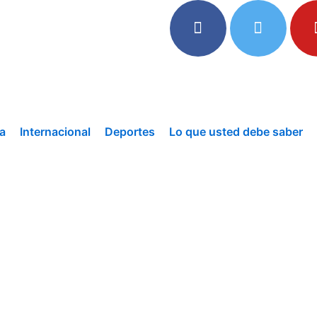
a
Internacional
Deportes
Lo que usted debe saber
F
T
Y
a
w
o
c
i
u
e
t
t