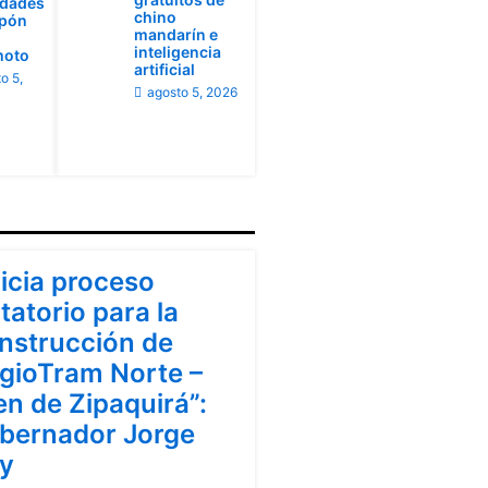
idades
chino
apón
mandarín e
inteligencia
moto
artificial
o 5,
agosto 5, 2026
ndinamarca
nicia proceso
itatorio para la
nstrucción de
gioTram Norte –
en de Zipaquirá”:
bernador Jorge
y