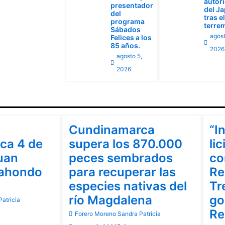
autor
presentador
del J
del
tras el
programa
terre
Sábados
agost
Felices a los
85 años.
2026
agosto 5,
2026
Cundinamarca
Cu
Cundinamarca
“I
ca 4 de
supera los 870.000
lic
uan
peces sembrados
co
rahondo
para recuperar las
Re
especies nativas del
Tr
río Magdalena
go
atricia
Re
Forero Moreno Sandra Patricia