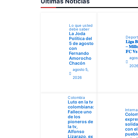
Ultimas Noticias
Lo que usted
debe saber
La Joda
Depor
Política del
𝐋𝐢𝐠𝐚 𝐁
5 de agosto
– 𝐌𝐢𝐥𝐥𝐨
con
𝐅𝐂 𝐕𝐬 
Fernando
Amorocho
agos
Chacón
202
agosto 5,
2026
Colombia
Luto en la tv
colombiana:
Interna
Fallece uno
Colom
de los
expre
pioneros de
solid
la tv,
con el
Alfonso
pueblo
Lizarazo, ex