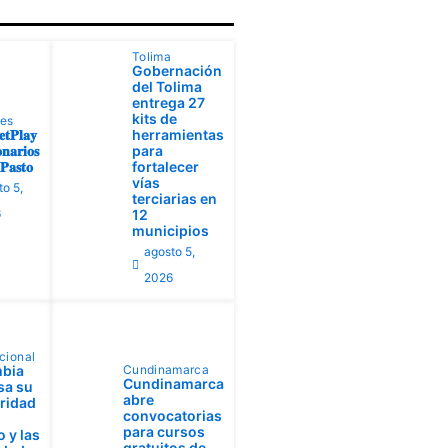
Tolima
Gobernación
del Tolima
entrega 27
kits de
tes
𝐭𝐏𝐥𝐚𝐲
herramientas
𝐧𝐚𝐫𝐢𝐨𝐬
para
𝐚𝐬𝐭𝐨
fortalecer
vías
to 5,
terciarias en
6
12
municipios
agosto 5,
2026
cional
bia
Cundinamarca
Cundinamarca
sa su
abre
aridad
convocatorias
para cursos
 y las
gratuitos de