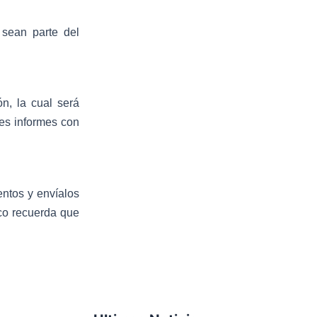
b
t
u
 sean parte del
o
e
b
o
r
e
n, la cual será
k
res informes con
entos y envíalos
co recuerda que