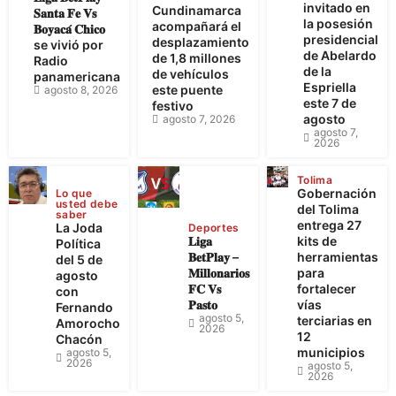
invitado en
Cundinamarca
𝐒𝐚𝐧𝐭𝐚 𝐅𝐞 𝐕𝐬
la posesión
acompañará el
𝐁𝐨𝐲𝐚𝐜𝐚́ 𝐂𝐡𝐢𝐜𝐨
presidencial
desplazamiento
se vivió por
de Abelardo
de 1,8 millones
Radio
de la
de vehículos
panamericana
Espriella
este puente
agosto 8, 2026
este 7 de
festivo
agosto
agosto 7, 2026
agosto 7,
2026
Tolima
Gobernación
Lo que
usted debe
del Tolima
saber
entrega 27
La Joda
Deportes
𝐋𝐢𝐠𝐚
kits de
Política
𝐁𝐞𝐭𝐏𝐥𝐚𝐲 –
herramientas
del 5 de
𝐌𝐢𝐥𝐥𝐨𝐧𝐚𝐫𝐢𝐨𝐬
para
agosto
𝐅𝐂 𝐕𝐬
fortalecer
con
𝐏𝐚𝐬𝐭𝐨
vías
Fernando
agosto 5,
terciarias en
Amorocho
2026
12
Chacón
municipios
agosto 5,
2026
agosto 5,
2026