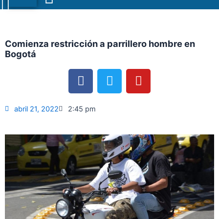
Menu
Comienza restricción a parrillero hombre en
Bogotá
F
T
Y
a
w
o
c
i
u
e
t
t
abril 21, 2022
2:45 pm
b
t
u
o
e
b
o
r
e
k