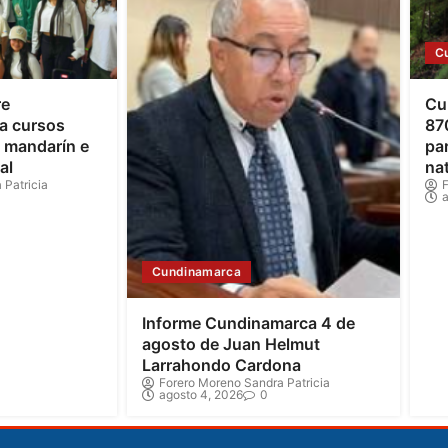
C
re
Cu
a cursos
87
o mandarín e
par
al
na
 Patricia
F
a
Cundinamarca
Informe Cundinamarca 4 de
agosto de Juan Helmut
Larrahondo Cardona
Forero Moreno Sandra Patricia
agosto 4, 2026
0