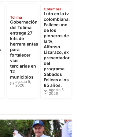
Colombia
Luto en la tv
Tolima
colombiana:
Gobernación
Fallece uno
del Tolima
de los
entrega 27
pioneros de
kits de
la tv,
herramientas
Alfonso

para
Lizarazo, ex
fortalecer
presentador
vías
del
,
terciarias en
programa
12
Sábados
municipios
Felices a los
agosto 5,
85 años.
2026
agosto 5,
2026