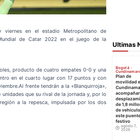
 viernes en el estadio Metropolitano de
 Mundial de Catar 2022 en el juego de la
Ultimas 
Bogotá
 goles, producto de cuatro empates 0-0 y una
Cundinamar
Plan de
entro en el cuarto lugar con 17 puntos y con
movilidad 
iembre.Al frente tendrán a la «Blanquirroja»,
Cundinama
acompañará
nidades que su rival de la jornada y, por lo
desplazam
región a la repesca, impulsada por los dos
de 1,8 mill
de vehícul
este puent
festivo
agosto 7,
2026