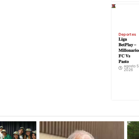
Deportes
𝐋𝐢𝐠𝐚
𝐁𝐞𝐭𝐏𝐥𝐚𝐲 –
𝐌𝐢𝐥𝐥𝐨𝐧𝐚𝐫𝐢𝐨
𝐅𝐂 𝐕𝐬
𝐏𝐚𝐬𝐭𝐨
agosto 5
2026