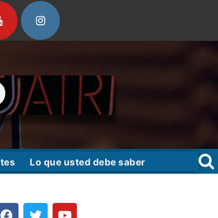
tes
Lo que usted debe saber
F
T
Y
a
w
o