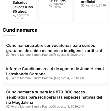
terremoto
artificial
Sábados
agosto 5,
agosto 5, 2026
Felices a los
2026
85 años.
agosto 5,
2026
Cundinamarca
Cundinamarca
Cundinamarca abre convocatorias para cursos
gratuitos de chino mandarín e inteligencia artificial
Forero Moreno Sandra Patricia
agosto 5, 2026
0
Cundinamarca
Informe Cundinamarca 4 de agosto de Juan Helmut
Larrahondo Cardona
Forero Moreno Sandra Patricia
agosto 4, 2026
0
Cundinamarca
Cundinamarca supera los 870.000 peces
sembrados para recuperar las especies nativas del
río Magdalena
Forero Moreno Sandra Patricia
agosto 3, 2026
0
Cundinamarca