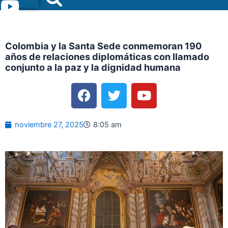
Menu
Colombia y la Santa Sede conmemoran 190
años de relaciones diplomáticas con llamado
conjunto a la paz y la dignidad humana
F
T
Y
a
w
o
c
i
u
e
t
t
noviembre 27, 2025
8:05 am
b
t
u
o
e
b
o
r
e
k