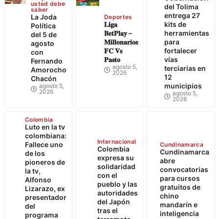
usted debe
del Tolima
saber
entrega 27
La Joda
Deportes
𝐋𝐢𝐠𝐚
kits de
Política
𝐁𝐞𝐭𝐏𝐥𝐚𝐲 –
herramientas
del 5 de
𝐌𝐢𝐥𝐥𝐨𝐧𝐚𝐫𝐢𝐨𝐬
para
agosto
𝐅𝐂 𝐕𝐬
fortalecer
con
𝐏𝐚𝐬𝐭𝐨
vías
Fernando
agosto 5,
terciarias en
Amorocho
2026
12
Chacón
municipios
agosto 5,
2026
agosto 5,
2026
Colombia
Luto en la tv
colombiana:
Internacional
Fallece uno
Cundinamarca
Colombia
Cundinamarca
de los
expresa su
abre
pioneros de
solidaridad
convocatorias
la tv,
con el
para cursos
Alfonso
pueblo y las
gratuitos de
Lizarazo, ex
autoridades
chino
presentador
del Japón
mandarín e
del
tras el
inteligencia
programa