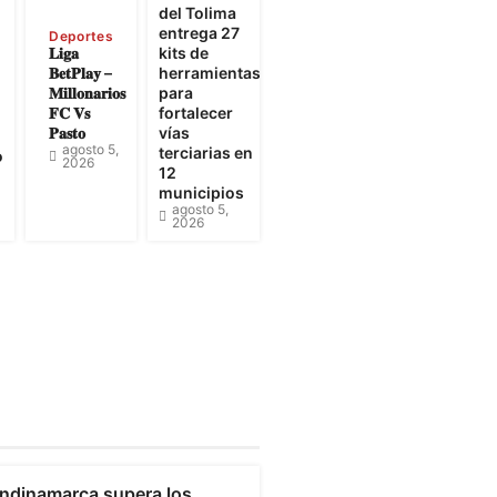
e
del Tolima
entrega 27
Deportes
𝐋𝐢𝐠𝐚
kits de
𝐁𝐞𝐭𝐏𝐥𝐚𝐲 –
herramientas
𝐌𝐢𝐥𝐥𝐨𝐧𝐚𝐫𝐢𝐨𝐬
para
𝐅𝐂 𝐕𝐬
fortalecer
𝐏𝐚𝐬𝐭𝐨
vías
agosto 5,
terciarias en
o
2026
12
municipios
agosto 5,
2026
undinamarca
ndinamarca supera los