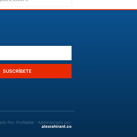
SUSCRÍBETE
o Por: ProRadial - Administrado por:
alexrahirant.co