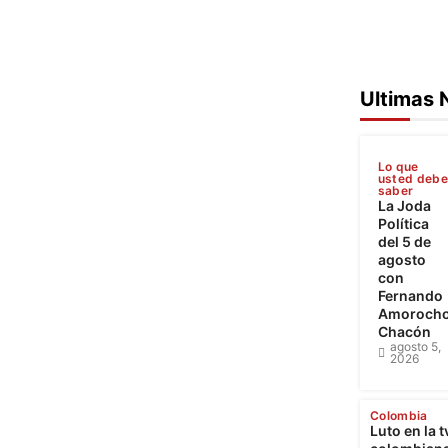
Ultimas 
Lo que
usted deb
saber
La Joda
Política
del 5 de
agosto
con
Fernando
Amoroch
Chacón
agosto 5,
2026
Colombia
Luto en la t