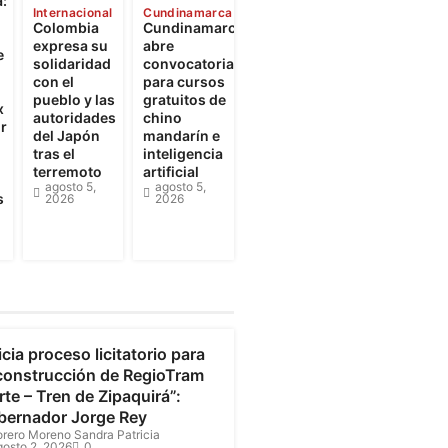
:
Internacional
Cundinamarca
Colombia
Cundinamarca
expresa su
abre
e
solidaridad
convocatorias
con el
para cursos
pueblo y las
gratuitos de
x
autoridades
chino
r
del Japón
mandarín e
tras el
inteligencia
terremoto
artificial
agosto 5,
agosto 5,
s
2026
2026
undinamarca
icia proceso licitatorio para
 construcción de RegioTram
te – Tren de Zipaquirá”:
bernador Jorge Rey
orero Moreno Sandra Patricia
gosto 2, 2026
0