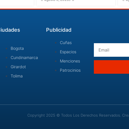
iudades
Publicidad
Cuñas
Email
Bogota
Espacios
Cundinamarca
Menciones
Girardot
Patrocinios
Tolima
Copyright 2025 © Todos Los Derechos Reservados. Cread