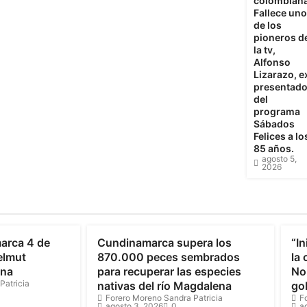
colombiana
Fallece uno
de los
pioneros d
la tv,
Alfonso
Lizarazo, e
presentado
del
programa
Sábados
Felices a lo
85 años.
agosto 5,
2026
Cundinamarca
C
arca 4 de
Cundinamarca supera los
“In
elmut
870.000 peces sembrados
la
ona
para recuperar las especies
Nor
Patricia
nativas del río Magdalena
go
Forero Moreno Sandra Patricia
F
agosto 3, 2026
0
a