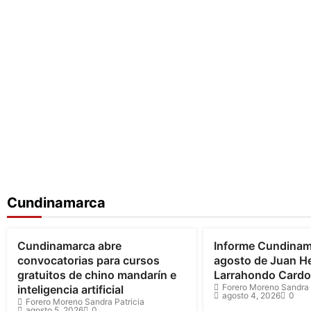
Cundinamarca
Cundinamarca
Cundinamarca
Cundinamarca abre
Informe Cundinam
convocatorias para cursos
agosto de Juan H
gratuitos de chino mandarín e
Larrahondo Card
Forero Moreno Sandra 
inteligencia artificial
agosto 4, 2026
0
Forero Moreno Sandra Patricia
agosto 5, 2026
0