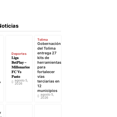
Noticias
Tolima
Gobernación
e
del Tolima
entrega 27
Deportes
𝐋𝐢𝐠𝐚
kits de
𝐁𝐞𝐭𝐏𝐥𝐚𝐲 –
herramientas
𝐌𝐢𝐥𝐥𝐨𝐧𝐚𝐫𝐢𝐨𝐬
para
𝐅𝐂 𝐕𝐬
fortalecer
𝐏𝐚𝐬𝐭𝐨
vías
agosto 5,
terciarias en
o
2026
12
municipios
agosto 5,
2026
v