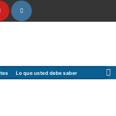
tes
Lo que usted debe saber
F
T
Y
a
w
o