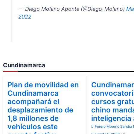
— Diego Molano Aponte (@Diego_Molano)
Ma
2022
Cundinamarca
Bogotá
Cundinamarca
Cundinamarca
Plan de movilidad en
Cundinamar
Cundinamarca
convocatori
acompañará el
cursos grat
desplazamiento de
chino manda
1,8 millones de
inteligencia 
vehículos este
Forero Moreno Sandra P