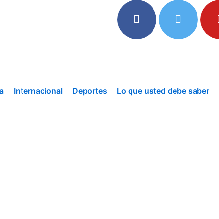
a
Internacional
Deportes
Lo que usted debe saber
F
T
Y
a
w
o
c
i
u
e
t
t