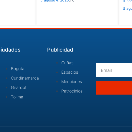
agosto 4, 2026
0
For
ago
iudades
Publicidad
Cuñas
Email
Bogota
Espacios
Cundinamarca
Menciones
Girardot
Patrocinios
Tolima