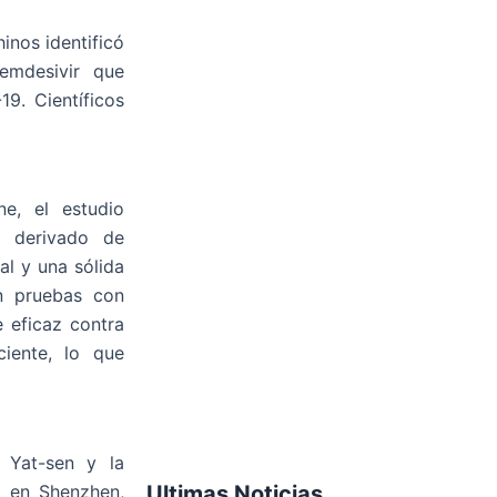
hinos identificó
emdesivir que
9. Científicos
ne, el estudio
l derivado de
l y una sólida
en pruebas con
 eficaz contra
ciente, lo que
n Yat-sen y la
e en Shenzhen,
Ultimas Noticias