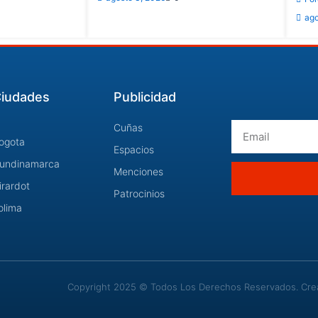
ago
iudades
Publicidad
Email
Cuñas
ogota
Espacios
undinamarca
Menciones
irardot
Patrocinios
olima
Copyright 2025 © Todos Los Derechos Reservados. Cread