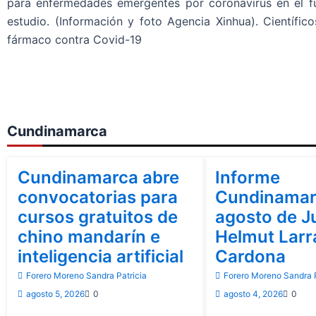
para enfermedades emergentes por coronavirus en el fu
estudio. (Información y foto Agencia Xinhua). Científic
fármaco contra Covid-19
Cundinamarca
Cundinamarca
Cundinamarca
Cundinamarca abre
Informe
convocatorias para
Cundinamar
cursos gratuitos de
agosto de J
chino mandarín e
Helmut Lar
inteligencia artificial
Cardona
Forero Moreno Sandra Patricia
Forero Moreno Sandra P
agosto 5, 2026
0
agosto 4, 2026
0