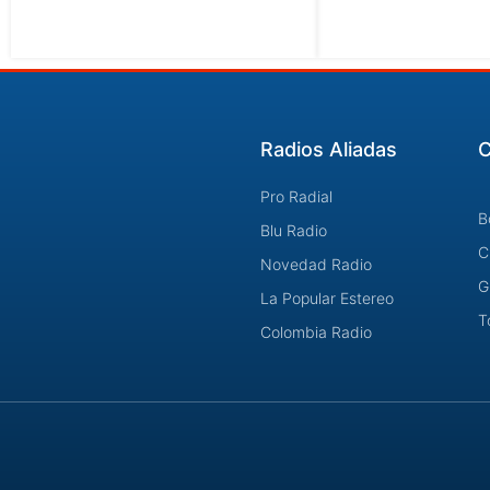
Radios Aliadas
C
Pro Radial
B
Blu Radio
C
Novedad Radio
G
La Popular Estereo
T
Colombia Radio