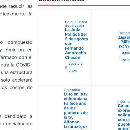
de reducir las
eficazmente la
Lo que usted
debe saber
La Joda
Depor
Política del
𝐋𝐢𝐠𝐚 𝐁
5 de agosto
– 𝐌𝐢𝐥𝐥𝐨
vo compuesto
con
𝐅𝐂 𝐕𝐬 
Fernando
 y ómicron en
Amorocho
agos
fármaco con el
Chacón
202
agosto 5,
ontra la COVID-
2026
 una estructura
 solo acelerará
 los costos de
Colombia
Luto en la tv
colombiana:
Interna
Fallece uno
Colom
de los
expre
pioneros de
solid
n candidato a
la tv,
con el
Alfonso
potencialmente
pueblo
Lizarazo, ex
autor