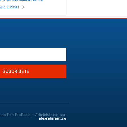
sto 2, 2026
0
SUSCRÍBETE
o Por: ProRadial - Administrado por:
alexrahirant.co