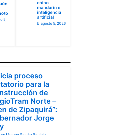
chino
apón
mandarín e
inteligencia
moto
artificial
o 5,
agosto 5, 2026
ndinamarca
nicia proceso
itatorio para la
nstrucción de
gioTram Norte –
en de Zipaquirá”:
bernador Jorge
y
ero Moreno Sandra Patricia