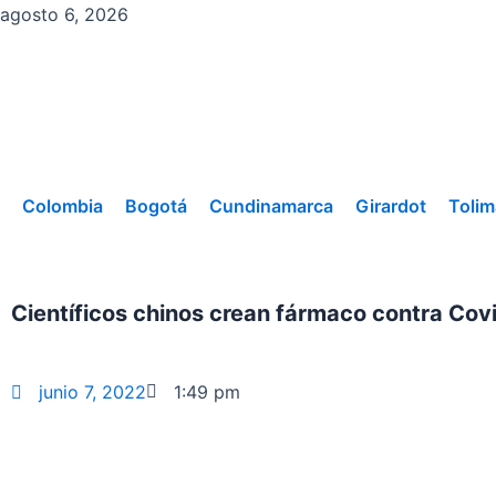
Ir
agosto 6, 2026
al
contenido
Colombia
Bogotá
Cundinamarca
Girardot
Tolim
Científicos chinos crean fármaco contra Cov
junio 7, 2022
1:49 pm