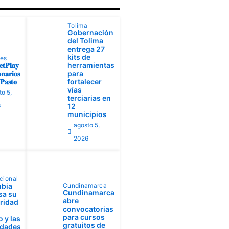
Tolima
Gobernación
del Tolima
entrega 27
kits de
tes
𝐭𝐏𝐥𝐚𝐲
herramientas
𝐧𝐚𝐫𝐢𝐨𝐬
para
𝐚𝐬𝐭𝐨
fortalecer
vías
to 5,
terciarias en
6
12
municipios
agosto 5,
2026
cional
bia
Cundinamarca
Cundinamarca
sa su
abre
aridad
convocatorias
para cursos
 y las
gratuitos de
idades