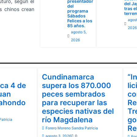
turo, según el
presentador
del J
del
tras el
os chinos crean
programa
terre
Sábados
agost
Felices a los
85 años.
2026
agosto 5,
2026
Cundinamarca
Cu
Cundinamarca
“I
ca 4 de
supera los 870.000
lic
uan
peces sembrados
co
rahondo
para recuperar las
Re
especies nativas del
Tr
río Magdalena
go
atricia
Re
Forero Moreno Sandra Patricia
agosto 3, 2026
0
For