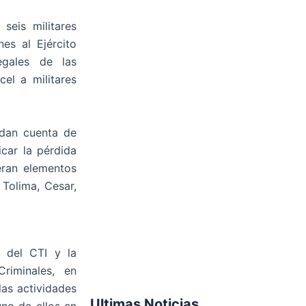
seis militares
es al Ejército
egales de las
cel a militares
 dan cuenta de
icar la pérdida
eran elementos
 Tolima, Cesar,
s del CTI y la
Criminales, en
as actividades
Ultimas Noticias