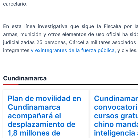
carcelario.
En esta línea investigativa que sigue la Fiscalía por 
armas, munición y otros elementos de uso oficial ha si
judicializadas 25 personas, Cárcel a militares asociados
integrantes
y exintegrantes de la fuerza pública,
y civiles.
Cundinamarca
Bogotá
Cundinamarca
Cundinamarca
Plan de movilidad en
Cundinamar
Cundinamarca
convocatori
acompañará el
cursos grat
desplazamiento de
chino manda
1,8 millones de
inteligencia 