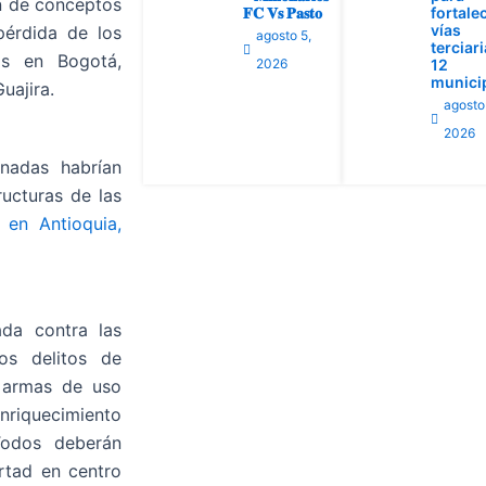
an de conceptos
𝐅𝐂 𝐕𝐬 𝐏𝐚𝐬𝐭𝐨
fortale
vías
pérdida de los
agosto 5,
terciar
os en Bogotá,
2026
12
munici
uajira.
agosto
2026
ranadas habrían
ructuras de las
en Antioquia,
ada contra las
os delitos de
e armas de uso
enriquecimiento
Todos deberán
rtad en centro