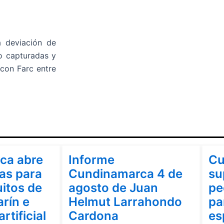
la deviación de
do capturadas y
 con Farc entre
Cundinamarca
Cu
ca abre
Informe
Cu
as para
Cundinamarca 4 de
su
uitos de
agosto de Juan
pe
rín e
Helmut Larrahondo
pa
artificial
Cardona
es