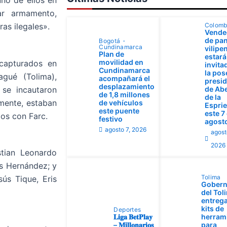
uno de ellos en
iar armamento,
Colomb
as ilegales».
Vende
de pan
Bogotá
Cundinamarca
vilipe
Plan de
estará
movilidad en
 capturados en
invita
Cundinamarca
la pos
agué (Tolima),
acompañará el
presid
desplazamiento
 se incautaron
de Ab
de 1,8 millones
de la
mente, estaban
de vehículos
Esprie
este puente
este 7
dos con Farc.
festivo
agost
agosto 7, 2026
agost
2026
stian Leonardo
es Hernández; y
Tolima
ús Tique, Eris
Gobern
del Tol
entrega
kits de
Deportes
𝐋𝐢𝐠𝐚 𝐁𝐞𝐭𝐏𝐥𝐚𝐲
herram
– 𝐌𝐢𝐥𝐥𝐨𝐧𝐚𝐫𝐢𝐨𝐬
para