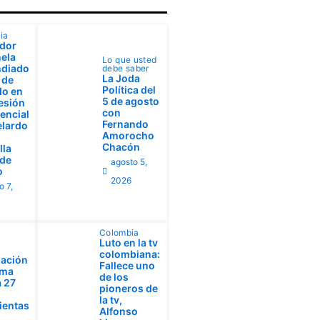
ia
dor
ela
Lo que usted
ndiado
debe saber
La Joda
 de
Política del
do en
5 de agosto
esión
con
encial
Fernando
elardo
Amorocho
Chacón
lla
 de
agosto 5,
o
2026
o 7,
Colombia
Luto en la tv
colombiana:
ación
Fallece uno
ima
de los
 27
pioneros de
la tv,
ientas
Alfonso