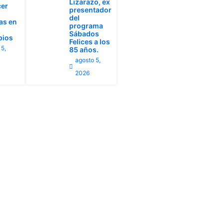
Lizarazo, ex
cer
presentador
del
ias en
programa
Sábados
pios
Felices a los
 5,
85 años.
agosto 5,
2026