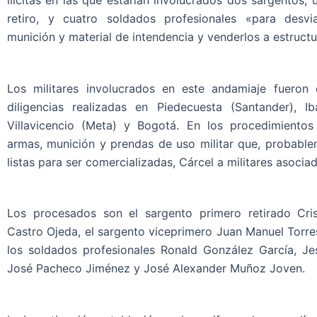
ilícitas en las que estarían involucrados dos sargentos, 
retiro, y cuatro soldados profesionales «para desv
munición y material de intendencia y venderlos a estructur
Los militares involucrados en este andamiaje fueron
diligencias realizadas en Piedecuesta (Santander), Ib
Villavicencio (Meta) y Bogotá. En los procedimientos
armas, munición y prendas de uso militar que, probable
listas para ser comercializadas, Cárcel a militares asocia
Los procesados son el sargento primero retirado Cri
Castro Ojeda, el sargento viceprimero Juan Manuel Torr
los soldados profesionales Ronald González García, Jes
José Pacheco Jiménez y José Alexander Muñoz Joven.