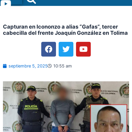
Menu
Capturan en Icononzo a alias “Gafas”, tercer
cabecilla del frente Joaquín González en Tolima
F
T
Y
a
w
o
c
i
u
e
t
t
septiembre 5, 2025
10:55 am
b
t
u
o
e
b
o
r
e
k