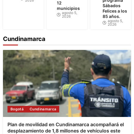
programa
2026
12
Sábados
municipios
Felices a los
agosto 5,
85 años.
2026
agosto 5,
2026
Cundinamarca
Bogotá
Cundinamarca
Plan de movilidad en Cundinamarca acompañará el
desplazamiento de 1,8 millones de vehículos este