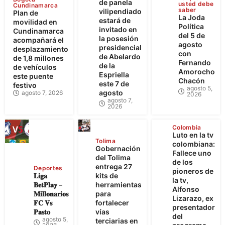
de panela
usted debe
Cundinamarca
saber
vilipendiado
Plan de
La Joda
estará de
movilidad en
Política
invitado en
Cundinamarca
del 5 de
la posesión
acompañará el
agosto
presidencial
desplazamiento
con
de Abelardo
de 1,8 millones
Fernando
de la
de vehículos
Amorocho
Espriella
este puente
Chacón
este 7 de
festivo
agosto 5,
agosto
agosto 7, 2026
2026
agosto 7,
2026
Colombia
Luto en la tv
Tolima
colombiana:
Gobernación
Fallece uno
del Tolima
de los
entrega 27
Deportes
pioneros de
𝐋𝐢𝐠𝐚
kits de
la tv,
𝐁𝐞𝐭𝐏𝐥𝐚𝐲 –
herramientas
Alfonso
𝐌𝐢𝐥𝐥𝐨𝐧𝐚𝐫𝐢𝐨𝐬
para
Lizarazo, ex
𝐅𝐂 𝐕𝐬
fortalecer
presentador
𝐏𝐚𝐬𝐭𝐨
vías
del
agosto 5,
terciarias en