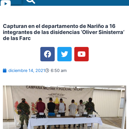
Menu
Capturan en el departamento de Nariño a 16
integrantes de las disidencias ‘Oliver Sinisterra’
de las Farc
F
T
Y
a
w
o
c
i
u
e
t
t
diciembre 14, 2021
6:50 am
b
t
u
o
e
b
o
r
e
k