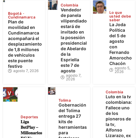
Colombia
Vendedor
Lo que
Bogotá
de panela
usted debe
Cundinamarca
saber
vilipendiado
Plan de
La Joda
estará de
movilidad en
Política
invitado en
Cundinamarca
del 5 de
la posesión
acompañará el
agosto
presidencial
desplazamiento
con
de Abelardo
de 1,8 millones
Fernando
de la
de vehículos
Amorocho
Espriella
este puente
Chacón
este 7 de
festivo
agosto 5,
agosto
agosto 7, 2026
2026
agosto 7,
2026
Colombia
Luto en la tv
Tolima
colombiana:
Gobernación
Fallece uno
del Tolima
de los
entrega 27
Deportes
pioneros de
𝐋𝐢𝐠𝐚
kits de
la tv,
𝐁𝐞𝐭𝐏𝐥𝐚𝐲 –
herramientas
Alfonso
𝐌𝐢𝐥𝐥𝐨𝐧𝐚𝐫𝐢𝐨𝐬
para
Lizarazo, ex