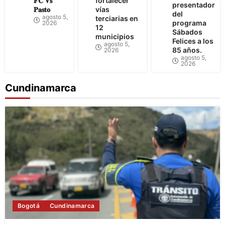
𝐅𝐂 𝐕𝐬
fortalecer
presentador
𝐏𝐚𝐬𝐭𝐨
vías
del
agosto 5,
terciarias en
programa
2026
12
Sábados
municipios
Felices a los
agosto 5,
85 años.
2026
agosto 5,
2026
Cundinamarca
Bogotá
Cundinamarca