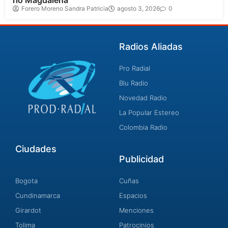
río Magdalena
Forero Moreno Sandra Patricia
agosto 3, 2026
0
Radios Aliadas
Pro Radial
Blu Radio
Novedad Radio
La Popular Estereo
Colombia Radio
Ciudades
Publicidad
Bogota
Cuñas
Cundinamarca
Espacios
Girardot
Menciones
Tolima
Patrocinios