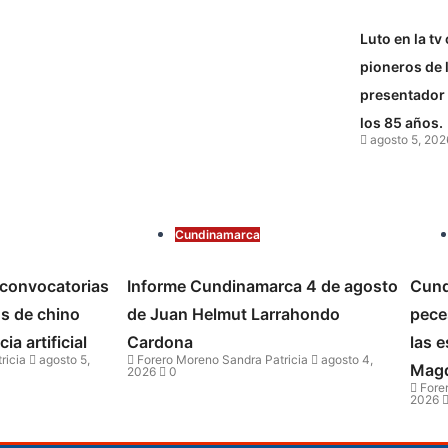
Luto en la tv
pioneros de l
presentador 
los 85 años.
agosto 5, 202
Cundinamarca
convocatorias
Informe Cundinamarca 4 de agosto
Cund
os de chino
de Juan Helmut Larrahondo
pece
ia artificial
Cardona
las e
ricia
agosto 5,
Forero Moreno Sandra Patricia
agosto 4,
Magd
2026
0
Forer
2026