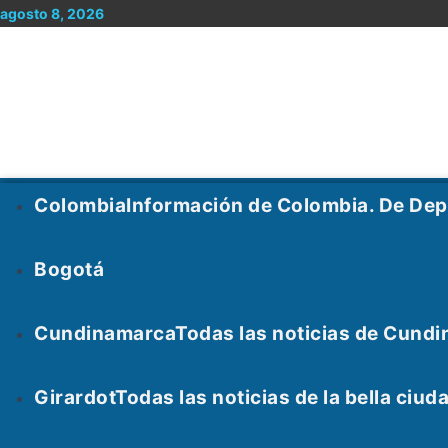
Ir
agosto 8, 2026
al
contenido
Menu
Colombia
Información de Colombia. De De
Bogotá
Cundinamarca
Todas las noticias de Cundi
Girardot
Todas las noticias de la bella ci