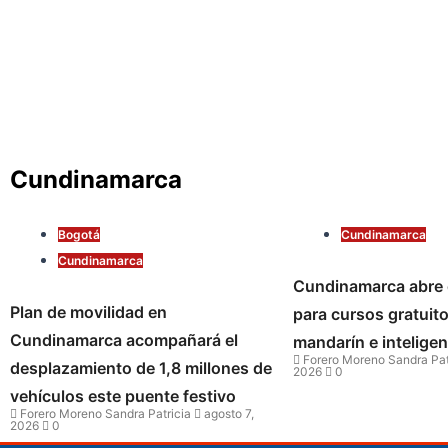
Cundinamarca
Bogotá
Cundinamarca
Cundinamarca
Cundinamarca abre 
Plan de movilidad en
para cursos gratuit
Cundinamarca acompañará el
mandarín e inteligenc
Forero Moreno Sandra Pat
desplazamiento de 1,8 millones de
2026
0
vehículos este puente festivo
Forero Moreno Sandra Patricia
agosto 7,
2026
0