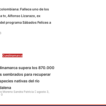
 colombiana: Fallece uno de los
a tv, Alfonso Lizarazo, ex
del programa Sábados Felices a
6
Cundinamarca
inamarca supera los 870.000
s sembrados para recuperar
species nativas del río
alena
o Moreno Sandra Patricia
agosto 3,
0