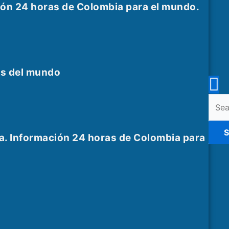
ión 24 horas de Colombia para el mundo.
es del mundo
En
Sear
for:
K
S
a. Información 24 horas de Colombia para