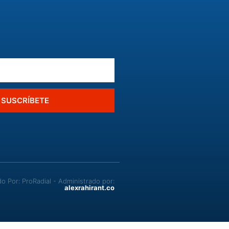
SUSCRÍBETE
Por: ProRadial - Administrado por:
alexrahirant.co