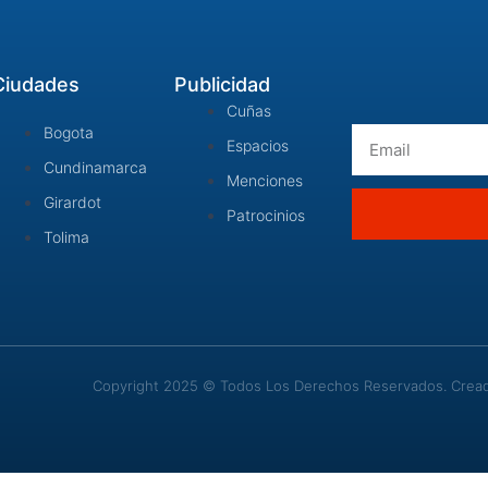
Ciudades
Publicidad
Cuñas
Bogota
Email
Espacios
Cundinamarca
Menciones
Girardot
Patrocinios
Tolima
Copyright 2025 © Todos Los Derechos Reservados. Creado 