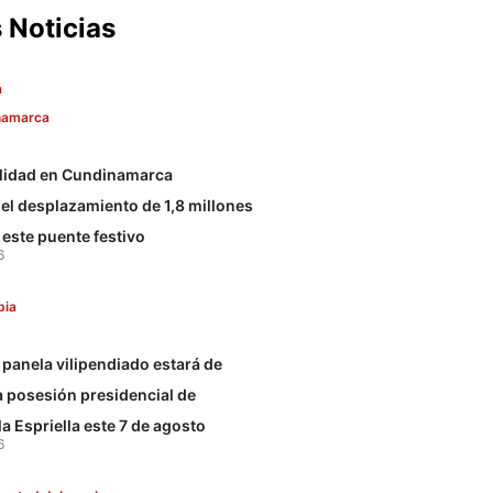
 Noticias
á
namarca
ilidad en Cundinamarca
l desplazamiento de 1,8 millones
 este puente festivo
6
bia
panela vilipendiado estará de
la posesión presidencial de
a Espriella este 7 de agosto
6