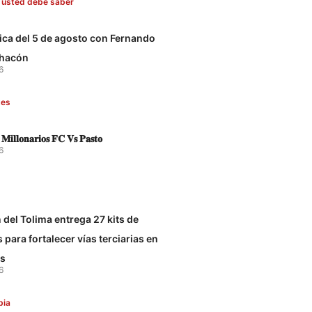
 usted debe saber
tica del 5 de agosto con Fernando
hacón
6
tes
 𝐌𝐢𝐥𝐥𝐨𝐧𝐚𝐫𝐢𝐨𝐬 𝐅𝐂 𝐕𝐬 𝐏𝐚𝐬𝐭𝐨
6
del Tolima entrega 27 kits de
para fortalecer vías terciarias en
os
6
bia