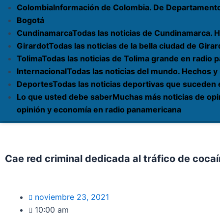
Colombia
Información de Colombia. De Departament
Bogotá
Cundinamarca
Todas las noticias de Cundinamarca. H
Girardot
Todas las noticias de la bella ciudad de Gi
Tolima
Todas las noticias de Tolima grande en radio
Internacional
Todas las noticias del mundo. Hechos y
Deportes
Todas las noticias deportivas que suceden
Lo que usted debe saber
Muchas más noticias de opi
opinión y economía en radio panamericana
Cae red criminal dedicada al tráfico de coc
noviembre 23, 2021
10:00 am