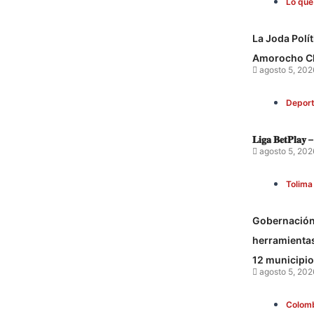
Lo que
La Joda Polí
Amorocho C
agosto 5, 202
Depor
𝐋𝐢𝐠𝐚 𝐁𝐞𝐭𝐏𝐥𝐚𝐲 –
agosto 5, 202
Tolima
Gobernación 
herramientas 
12 municipi
agosto 5, 202
Colom