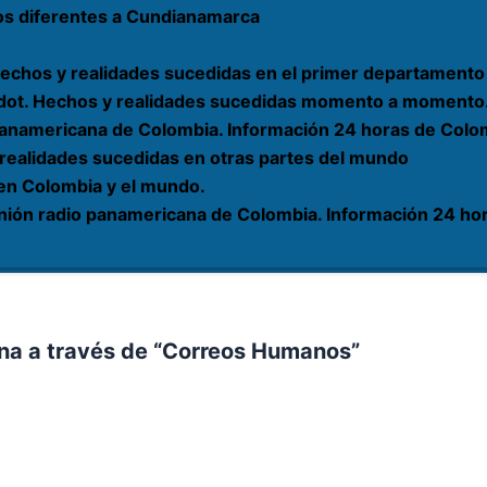
os diferentes a Cundianamarca
echos y realidades sucedidas en el primer departamento 
rardot. Hechos y realidades sucedidas momento a momento
 panamericana de Colombia. Información 24 horas de Colom
 realidades sucedidas en otras partes del mundo
 en Colombia y el mundo.
nión radio panamericana de Colombia. Información 24 hor
aína a través de “Correos Humanos”