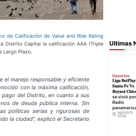
co de Calificación de Value and Risk Rating
Ultimas 
 Distrito Capital la calificación AAA (Triple
e Largo Plazo.
Deportes
 el manejo responsable y eficiente
𝐋𝐢𝐠𝐚 𝐁𝐞𝐭𝐏𝐥𝐚
𝐒𝐚𝐧𝐭𝐚 𝐅𝐞 𝐕𝐬
onocido con la máxima calificación,
𝐁𝐨𝐲𝐚𝐜𝐚́ 𝐂𝐡𝐢𝐜
e pago del Distrito, en cuanto a sus
se vivió po
Radio
onos de deuda pública interna. Sin
panameric
s políticas serias y rigurosas de
agosto 8,
2026
o la ciudad”, explicó el Secretario