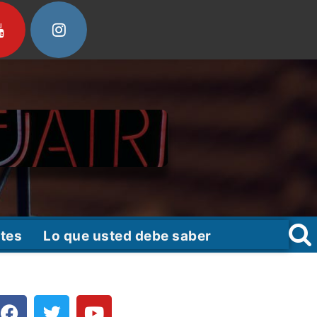
tes
Lo que usted debe saber
F
T
Y
a
w
o