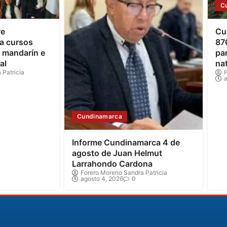
C
re
Cu
a cursos
87
o mandarín e
par
al
na
 Patricia
F
a
Cundinamarca
Informe Cundinamarca 4 de
agosto de Juan Helmut
Larrahondo Cardona
Forero Moreno Sandra Patricia
agosto 4, 2026
0