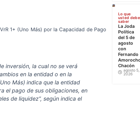
Lo que
usted deb
saber
La Joda
ión VrR 1+ (Uno Más) por la Capacidad de Pago
Política
del 5 de
agosto
con
Fernando
Amoroch
Chacón
e inversión, la cual no se verá
agosto 5,
cambios en la entidad o en la
2026
 (Uno Más) indica que la entidad
ara el pago de sus obligaciones, en
es de liquidez”, según indica el