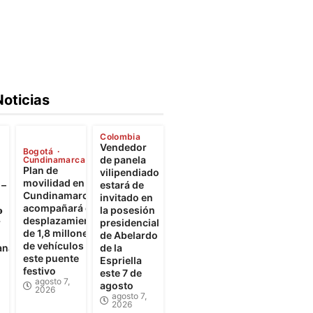
Noticias
Colombia
Vendedor
Bogotá
de panela
Cundinamarca
Plan de
vilipendiado
movilidad en
 –
estará de
Cundinamarca
invitado en
acompañará el

la posesión
desplazamiento
r
presidencial
de 1,8 millones
de Abelardo
de vehículos
ana
de la
este puente
Espriella
festivo
este 7 de
agosto 7,
agosto
2026
agosto 7,
2026