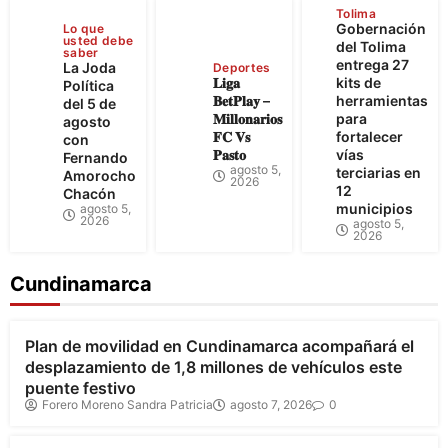
Tolima
Gobernación
Lo que
usted debe
del Tolima
saber
entrega 27
La Joda
Deportes
𝐋𝐢𝐠𝐚
kits de
Política
𝐁𝐞𝐭𝐏𝐥𝐚𝐲 –
herramientas
del 5 de
𝐌𝐢𝐥𝐥𝐨𝐧𝐚𝐫𝐢𝐨𝐬
para
agosto
𝐅𝐂 𝐕𝐬
fortalecer
con
𝐏𝐚𝐬𝐭𝐨
vías
Fernando
agosto 5,
terciarias en
Amorocho
2026
12
Chacón
municipios
agosto 5,
2026
agosto 5,
2026
Cundinamarca
Bogotá
Cundinamarca
Plan de movilidad en Cundinamarca acompañará el
desplazamiento de 1,8 millones de vehículos este
puente festivo
Forero Moreno Sandra Patricia
agosto 7, 2026
0
Cundinamarca