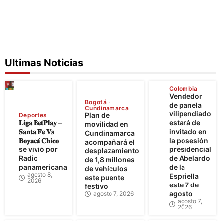
Ultimas Noticias
Colombia
Vendedor
Bogotá
de panela
Cundinamarca
vilipendiado
Plan de
Deportes
𝐋𝐢𝐠𝐚 𝐁𝐞𝐭𝐏𝐥𝐚𝐲 –
estará de
movilidad en
𝐒𝐚𝐧𝐭𝐚 𝐅𝐞 𝐕𝐬
invitado en
Cundinamarca
𝐁𝐨𝐲𝐚𝐜𝐚́ 𝐂𝐡𝐢𝐜𝐨
la posesión
acompañará el
se vivió por
presidencial
desplazamiento
Radio
de Abelardo
de 1,8 millones
panamericana
de la
de vehículos
agosto 8,
Espriella
este puente
2026
este 7 de
festivo
agosto
agosto 7, 2026
agosto 7,
2026