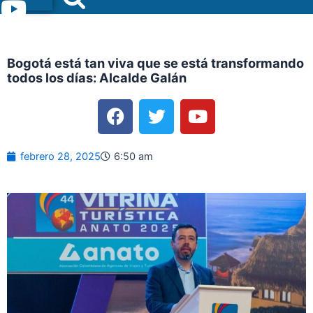
Menu
Bogotá está tan viva que se está transformando
todos los días: Alcalde Galán
F
T
Y
a
w
o
c
i
u
e
t
t
febrero 28, 2025
6:50 am
b
t
u
o
e
b
o
r
e
k