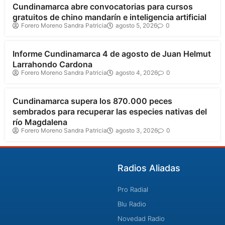
Cundinamarca abre convocatorias para cursos
gratuitos de chino mandarín e inteligencia artificial
Forero Moreno Sandra Patricia
agosto 5, 2026
0
Cundinamarca
Informe Cundinamarca 4 de agosto de Juan Helmut
Larrahondo Cardona
Forero Moreno Sandra Patricia
agosto 4, 2026
0
Cundinamarca
Cundinamarca supera los 870.000 peces
sembrados para recuperar las especies nativas del
río Magdalena
Forero Moreno Sandra Patricia
agosto 3, 2026
0
Radios Aliadas
Pro Radial
Blu Radio
Novedad Radio