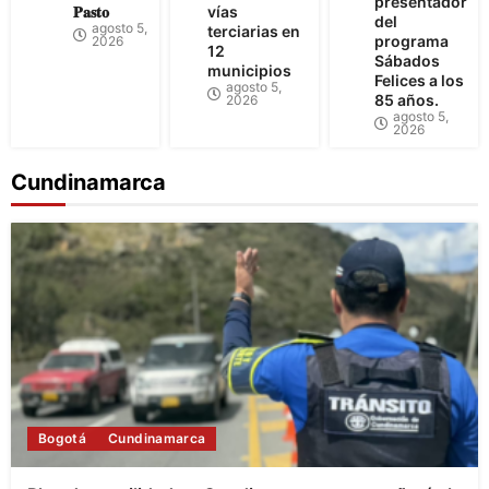
presentador
𝐏𝐚𝐬𝐭𝐨
vías
del
agosto 5,
terciarias en
programa
2026
12
Sábados
municipios
Felices a los
agosto 5,
85 años.
2026
agosto 5,
2026
Cundinamarca
Bogotá
Cundinamarca