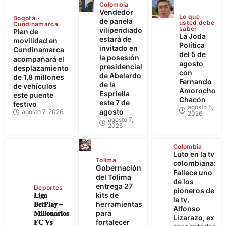
Colombia
Vendedor
Lo que
Bogotá
de panela
usted debe
Cundinamarca
saber
vilipendiado
Plan de
La Joda
estará de
movilidad en
Política
invitado en
Cundinamarca
del 5 de
la posesión
acompañará el
agosto
presidencial
desplazamiento
con
de Abelardo
de 1,8 millones
Fernando
de la
de vehículos
Amorocho
Espriella
este puente
Chacón
este 7 de
festivo
agosto 5,
agosto
agosto 7, 2026
2026
agosto 7,
2026
Colombia
Luto en la tv
Tolima
colombiana:
Gobernación
Fallece uno
del Tolima
de los
entrega 27
Deportes
pioneros de
𝐋𝐢𝐠𝐚
kits de
la tv,
𝐁𝐞𝐭𝐏𝐥𝐚𝐲 –
herramientas
Alfonso
𝐌𝐢𝐥𝐥𝐨𝐧𝐚𝐫𝐢𝐨𝐬
para
Lizarazo, ex
𝐅𝐂 𝐕𝐬
fortalecer