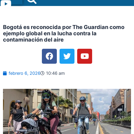
Menu
Bogotá es reconocida por The Guardian como
ejemplo global en la lucha contra la
contaminación del aire
F
T
Y
a
w
o
c
i
u
e
t
t
febrero 6, 2026
10:46 am
b
t
u
o
e
b
o
r
e
k