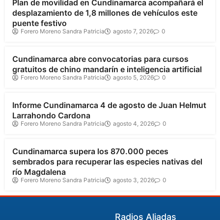
Plan de movilidad en Cundinamarca acompañará el
desplazamiento de 1,8 millones de vehículos este
puente festivo
Forero Moreno Sandra Patricia
agosto 7, 2026
0
Cundinamarca
Cundinamarca abre convocatorias para cursos
gratuitos de chino mandarín e inteligencia artificial
Forero Moreno Sandra Patricia
agosto 5, 2026
0
Cundinamarca
Informe Cundinamarca 4 de agosto de Juan Helmut
Larrahondo Cardona
Forero Moreno Sandra Patricia
agosto 4, 2026
0
Cundinamarca
Cundinamarca supera los 870.000 peces
sembrados para recuperar las especies nativas del
río Magdalena
Forero Moreno Sandra Patricia
agosto 3, 2026
0
Radios Aliadas