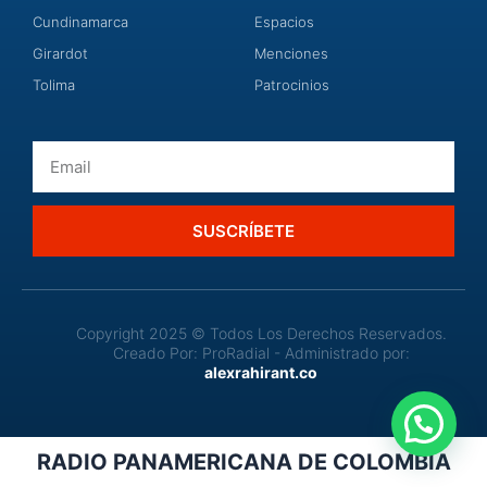
Cundinamarca
Espacios
Girardot
Menciones
Tolima
Patrocinios
Email
SUSCRÍBETE
Copyright 2025 © Todos Los Derechos Reservados.
Creado Por: ProRadial - Administrado por:
alexrahirant.co
RADIO PANAMERICANA DE COLOMBIA