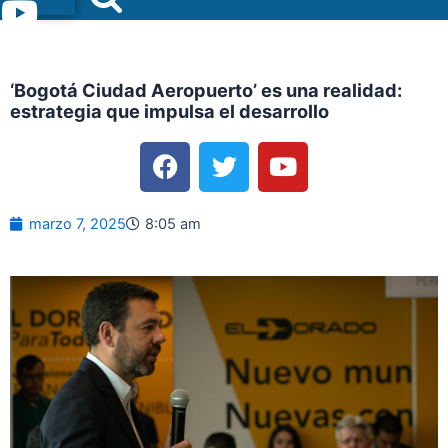
Menu
‘Bogotá Ciudad Aeropuerto’ es una realidad:
estrategia que impulsa el desarrollo
F
T
Y
a
w
o
c
i
u
e
t
t
marzo 7, 2025
8:05 am
b
t
u
o
e
b
o
r
e
k