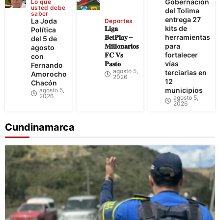
Gobernación
Lo que
usted debe
del Tolima
saber
entrega 27
La Joda
Deportes
𝐋𝐢𝐠𝐚
kits de
Política
𝐁𝐞𝐭𝐏𝐥𝐚𝐲 –
herramientas
del 5 de
𝐌𝐢𝐥𝐥𝐨𝐧𝐚𝐫𝐢𝐨𝐬
para
agosto
𝐅𝐂 𝐕𝐬
fortalecer
con
𝐏𝐚𝐬𝐭𝐨
vías
Fernando
agosto 5,
terciarias en
Amorocho
2026
12
Chacón
municipios
agosto 5,
2026
agosto 5,
2026
Cundinamarca