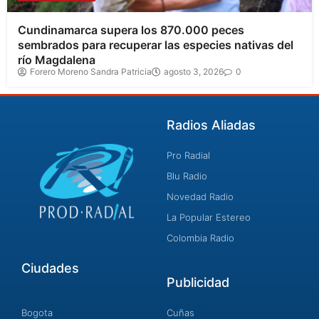
Cundinamarca supera los 870.000 peces
sembrados para recuperar las especies nativas del
río Magdalena
Forero Moreno Sandra Patricia
agosto 3, 2026
0
Radios Aliadas
Pro Radial
Blu Radio
Novedad Radio
La Popular Estereo
Colombia Radio
Ciudades
Publicidad
Bogota
Cuñas