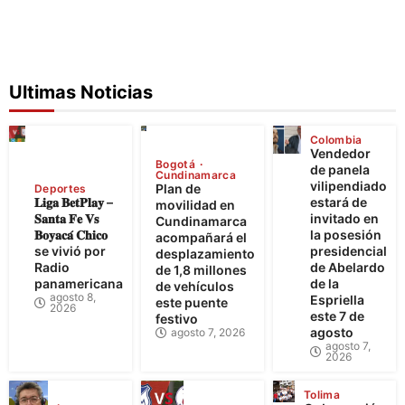
Ultimas Noticias
Colombia
Vendedor
Bogotá
de panela
Cundinamarca
vilipendiado
Plan de
Deportes
𝐋𝐢𝐠𝐚 𝐁𝐞𝐭𝐏𝐥𝐚𝐲 –
estará de
movilidad en
𝐒𝐚𝐧𝐭𝐚 𝐅𝐞 𝐕𝐬
invitado en
Cundinamarca
𝐁𝐨𝐲𝐚𝐜𝐚́ 𝐂𝐡𝐢𝐜𝐨
la posesión
acompañará el
se vivió por
presidencial
desplazamiento
Radio
de Abelardo
de 1,8 millones
panamericana
de la
de vehículos
agosto 8,
Espriella
este puente
2026
este 7 de
festivo
agosto
agosto 7, 2026
agosto 7,
2026
Tolima