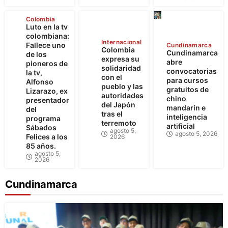
Colombia
Luto en la tv
colombiana:
Internacional
Fallece uno
Cundinamarca
Colombia
Cundinamarca
de los
expresa su
abre
pioneros de
solidaridad
convocatorias
la tv,
con el
para cursos
Alfonso
pueblo y las
gratuitos de
Lizarazo, ex
autoridades
chino
presentador
del Japón
mandarín e
del
tras el
inteligencia
programa
terremoto
artificial
Sábados
agosto 5,
agosto 5, 2026
Felices a los
2026
85 años.
agosto 5,
2026
Cundinamarca