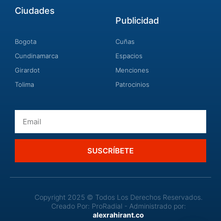
Ciudades
Publicidad
Bogota
Cuñas
Cundinamarca
Espacios
Girardot
Menciones
Tolima
Patrocinios
Email
SUSCRÍBETE
Copyright 2025 © Todos Los Derechos Reservados.
Creado Por: ProRadial - Administrado por:
alexrahirant.co