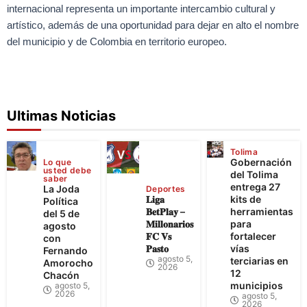
internacional representa un importante intercambio cultural y
artístico, además de una oportunidad para dejar en alto el nombre
del municipio y de Colombia en territorio europeo.
Ultimas Noticias
Tolima
Gobernación
Lo que
usted debe
del Tolima
saber
entrega 27
La Joda
Deportes
𝐋𝐢𝐠𝐚
kits de
Política
𝐁𝐞𝐭𝐏𝐥𝐚𝐲 –
herramientas
del 5 de
𝐌𝐢𝐥𝐥𝐨𝐧𝐚𝐫𝐢𝐨𝐬
para
agosto
𝐅𝐂 𝐕𝐬
fortalecer
con
𝐏𝐚𝐬𝐭𝐨
vías
Fernando
agosto 5,
terciarias en
Amorocho
2026
12
Chacón
municipios
agosto 5,
2026
agosto 5,
2026