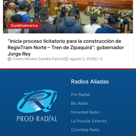
Cundinamarca
“Inicia proceso licitatorio para la construcción de
RegioTram Norte – Tren de Zipaquirá”: gobernador
Jorge Rey
Forero Moreno Sandra Patricia
agosto 2, 2026
0
Radios Aliadas
Pro Radial
Blu Radio
Novedad Radio
La Popular Estereo
Colombia Radio