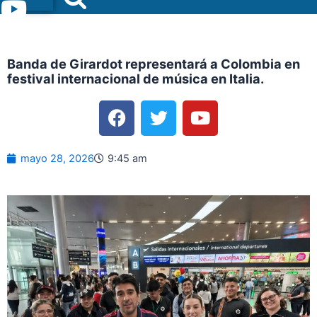
Menu
Banda de Girardot representará a Colombia en
festival internacional de música en Italia.
F
T
Y
a
w
o
c
i
u
e
t
t
mayo 28, 2026
9:45 am
b
t
u
o
e
b
o
r
e
k