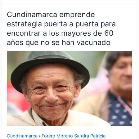
Cundinamarca emprende
Cundinamarca
emprende
estrategia puerta a puerta para
estrategia
encontrar a los mayores de 60
puerta
años que no se han vacunado
a
puerta
para
encontrar
a
los
mayores
de
60
años
que
no
se
Cundinamarca
/
Forero Moreno Sandra Patricia