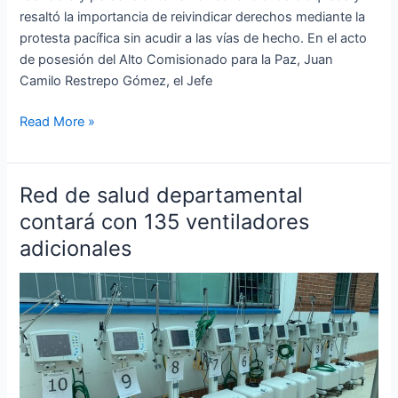
Duque
resaltó la importancia de reivindicar derechos mediante la
protesta pacífica sin acudir a las vías de hecho. En el acto
de posesión del Alto Comisionado para la Paz, Juan
Camilo Restrepo Gómez, el Jefe
Read More »
Red de salud departamental
Red
de
contará con 135 ventiladores
salud
adicionales
departamental
contará
con
135
ventiladores
adicionales