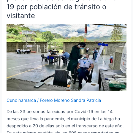
concentrará
19 por población de tránsito o
esfuerzos
visitante
en
prevención
de
contagio
de
Covid-
19
por
población
de
tránsito
o
Cundinamarca
/
Forero Moreno Sandra Patricia
visitante
De las 23 personas fallecidas por Covid-19 en los 14
meses que lleva la pandemia, el municipio de La Vega ha
despedido a 20 de ellas solo en el transcurso de este año.