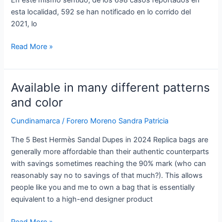
En este mismo sentido, de los 698 casos reportados en
esta localidad, 592 se han notificado en lo corrido del
2021, lo
Read More »
Available in many different patterns
Available
in many different
and color
patterns
Cundinamarca
/
Forero Moreno Sandra Patricia
and
color
The 5 Best Hermès Sandal Dupes in 2024 Replica bags are
generally more affordable than their authentic counterparts
with savings sometimes reaching the 90% mark (who can
reasonably say no to savings of that much?). This allows
people like you and me to own a bag that is essentially
equivalent to a high-end designer product
Read More »