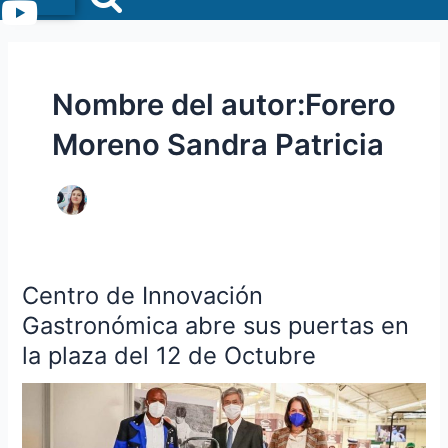
Menu
Nombre del autor:Forero
Moreno Sandra Patricia
Centro de Innovación
Centro
de
Gastronómica abre sus puertas en
Innovación
la plaza del 12 de Octubre
Gastronómica
abre
sus
puertas