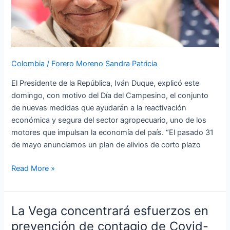
la
reactivación
segura
del
sector
Colombia
/
Forero Moreno Sandra Patricia
agropecuario
El Presidente de la República, Iván Duque, explicó este
domingo, con motivo del Día del Campesino, el conjunto
de nuevas medidas que ayudarán a la reactivación
económica y segura del sector agropecuario, uno de los
motores que impulsan la economía del país. “El pasado 31
de mayo anunciamos un plan de alivios de corto plazo
Read More »
La Vega concentrará esfuerzos en
La
Vega
prevención de contagio de Covid-