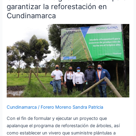
sigue
garantizar la reforestación en
avanzando
Cundinamarca
para
garantizar
la
reforestación
en
Cundinamarca
Cundinamarca
/
Forero Moreno Sandra Patricia
Con el fin de formular y ejecutar un proyecto que
apalanque el programa de reforestación de árboles, así
como establecer un vivero que suministre plántulas a