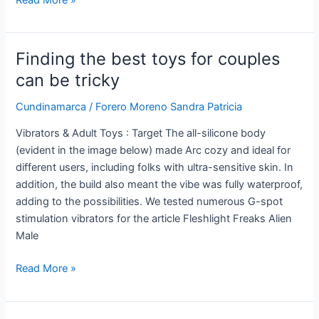
Finding the best toys for couples
Finding
the
can be tricky
best
Cundinamarca
/
Forero Moreno Sandra Patricia
toys
for
Vibrators & Adult Toys : Target The all-silicone body
couples
(evident in the image below) made Arc cozy and ideal for
can
different users, including folks with ultra-sensitive skin. In
be
addition, the build also meant the vibe was fully waterproof,
tricky
adding to the possibilities. We tested numerous G-spot
stimulation vibrators for the article Fleshlight Freaks Alien
Male
Read More »