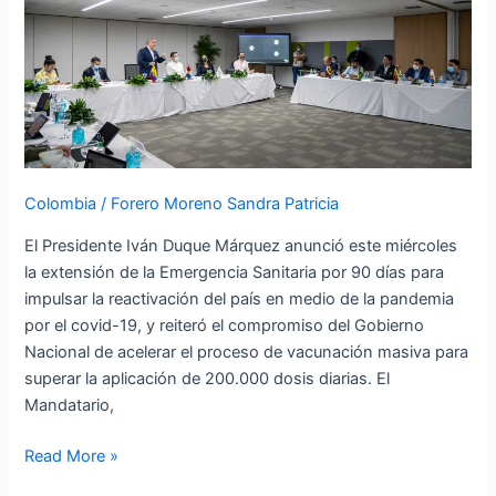
Sanitaria
por
90
días
para
continuar
la
Colombia
/
Forero Moreno Sandra Patricia
reactivación
del
El Presidente Iván Duque Márquez anunció este miércoles
país
la extensión de la Emergencia Sanitaria por 90 días para
impulsar la reactivación del país en medio de la pandemia
por el covid-19, y reiteró el compromiso del Gobierno
Nacional de acelerar el proceso de vacunación masiva para
superar la aplicación de 200.000 dosis diarias. El
Mandatario,
Read More »