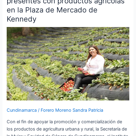
presentes con productos agrícolas
presentes
en la Plaza de Mercado de
con
Kennedy
productos
agrícolas
en
la
Plaza
de
Mercado
de
Kennedy
Cundinamarca
/
Forero Moreno Sandra Patricia
Con el fin de apoyar la promoción y comercialización de
los productos de agricultura urbana y rural, la Secretaría de