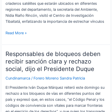
criaderos satélites que estarán ubicados en diferentes
regiones del departamento, la secretaria del Ambiente,
Nidia Riaño Rincón, visitó el Centro de Investigación
Tibaitatá, enfatizando la importancia de estrechar vínculos
Read More »
Responsables de bloqueos deben
Responsables
de
recibir sanción clara y rechazo
bloqueos
social, dijo el Presidente Duque
deben
recibir
Cundinamarca
/
Forero Moreno Sandra Patricia
sanción
El Presidente Iván Duque Márquez reiteró este domingo su
clara
rechazo a los bloqueos de vías en diferentes puntos del
y
país y expresó que, en estos casos, “el Código Penal y los
rechazo
códigos de convivencia son vitales para marcar fronteras
social,
en el ejercicio de los derechos”, y que quien los transgrede