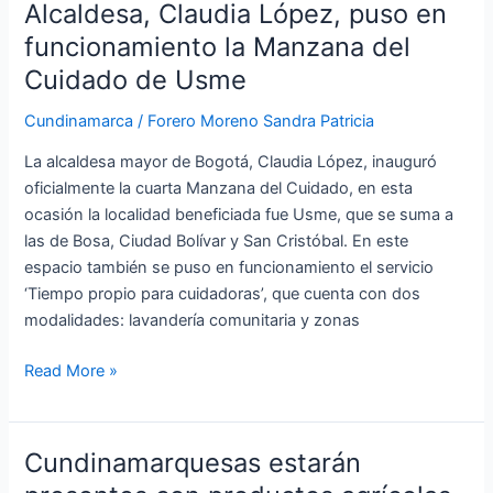
Alcaldesa, Claudia López, puso en
Alcaldesa,
Claudia
funcionamiento la Manzana del
López,
Cuidado de Usme
puso
en
Cundinamarca
/
Forero Moreno Sandra Patricia
funcionamiento
La alcaldesa mayor de Bogotá, Claudia López, inauguró
la
oficialmente la cuarta Manzana del Cuidado, en esta
Manzana
ocasión la localidad beneficiada fue Usme, que se suma a
del
las de Bosa, Ciudad Bolívar y San Cristóbal. En este
Cuidado
espacio también se puso en funcionamiento el servicio
de
‘Tiempo propio para cuidadoras’, que cuenta con dos
Usme
modalidades: lavandería comunitaria y zonas
Read More »
Cundinamarquesas estarán
Cundinamarquesas
estarán