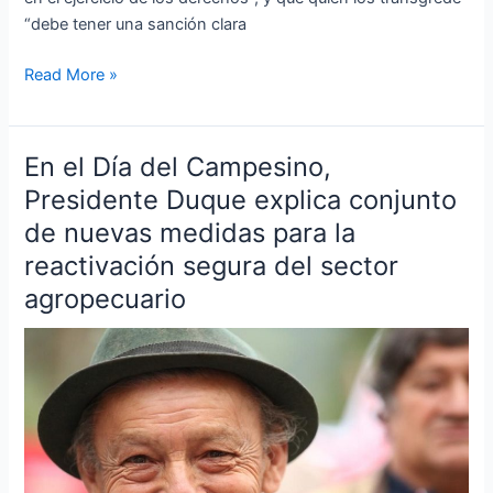
dijo
“debe tener una sanción clara
el
Presidente
Read More »
Duque
En el Día del Campesino,
En
el
Presidente Duque explica conjunto
Día
de nuevas medidas para la
del
reactivación segura del sector
Campesino,
agropecuario
Presidente
Duque
explica
conjunto
de
nuevas
medidas
para