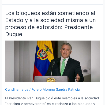
Los bloqueos están sometiendo al
Los
bloqueos
Estado y a la sociedad misma a un
están
proceso de extorsión: Presidente
sometiendo
Duque
al
Estado
y
a
la
sociedad
misma
a
un
proceso
Cundinamarca
/
Forero Moreno Sandra Patricia
de
extorsión:
El Presidente Iván Duque pidió este miércoles a la sociedad
Presidente
“ser clara y perseverante” en el rechazo a los bloqueos y