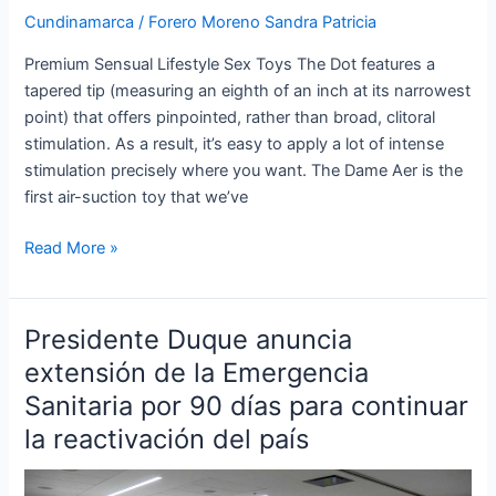
Cundinamarca
/
Forero Moreno Sandra Patricia
toys
are
Premium Sensual Lifestyle Sex Toys The Dot features a
blowing
tapered tip (measuring an eighth of an inch at its narrowest
up
point) that offers pinpointed, rather than broad, clitoral
the
stimulation. As a result, it’s easy to apply a lot of intense
scene
stimulation precisely where you want. The Dame Aer is the
with
first air-suction toy that we’ve
everything
Read More »
Presidente Duque anuncia
Presidente
Duque
extensión de la Emergencia
anuncia
Sanitaria por 90 días para continuar
extensión
la reactivación del país
de
la
Emergencia