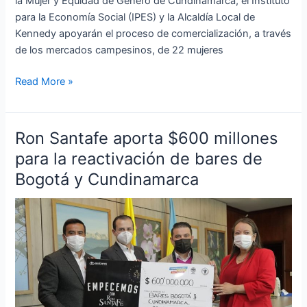
la Mujer y Equidad de Género de Cundinamarca, el Instituto
para la Economía Social (IPES) y la Alcaldía Local de
Kennedy apoyarán el proceso de comercialización, a través
de los mercados campesinos, de 22 mujeres
Read More »
Ron Santafe aporta $600 millones
Ron
Santafe
para la reactivación de bares de
aporta
Bogotá y Cundinamarca
$600
millones
para
la
reactivación
de
bares
de