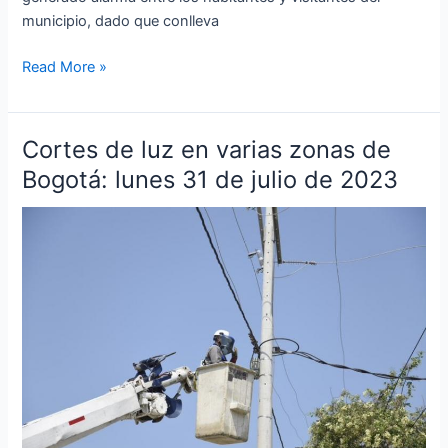
municipio, dado que conlleva
Read More »
Cortes de luz en varias zonas de
Cortes
de
Bogotá: lunes 31 de julio de 2023
luz
en
varias
zonas
de
Bogotá:
lunes
31
de
julio
de