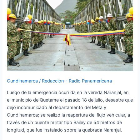
Llano:
estos
serán
los
horarios
en
los
que
habrá
paso
controlado.
Cundinamarca
/
Redaccion - Radio Panamericana
Luego de la emergencia ocurrida en la vereda Naranjal, en
el municipio de Quetame el pasado 18 de julio, desastre que
dejo incomunicado al departamento del Meta y
Cundinamarca; se realizó la reapertura del flujo vehicular, a
través de un puente militar tipo Bailey de 54 metros de
longitud, que fue instalado sobre la quebrada Naranjal,