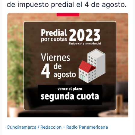
plazo
de impuesto predial el 4 de agosto.
para
pagar
2da
cuota
de
impuesto
predial
el
4
de
agosto.
Cundinamarca
/
Redaccion - Radio Panamericana