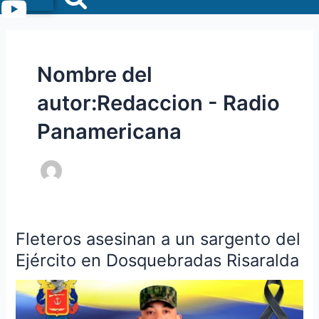
Menu
Nombre del
autor:Redaccion - Radio
Panamericana
Fleteros asesinan a un sargento del
Fleteros
asesinan
Ejército en Dosquebradas Risaralda
a
un
sargento