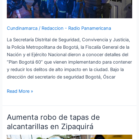
intervención
a
60
Barrios
Cundinamarca
/
Redaccion - Radio Panamericana
La Secretaría Distrital de Seguridad, Convivencia y Justicia,
la Policía Metropolitana de Bogotá, la Fiscalía General de la
Nación y el Ejército Nacional dieron a conocer detalles del
“Plan Bogotá 60” que vienen implementando para contener
y reducir los delitos de alto impacto en la ciudad. Bajo la
dirección del secretario de seguridad Bogotá, Óscar
Read More »
Aumenta robo de tapas de
Aumenta
robo
alcantarillas en Zipaquirá
de
tapas