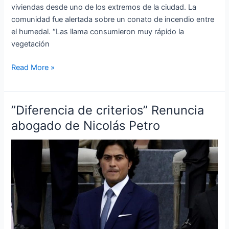
viviendas desde uno de los extremos de la ciudad. La
comunidad fue alertada sobre un conato de incendio entre
el humedal. “Las llama consumieron muy rápido la
vegetación
Read More »
”Diferencia de criterios” Renuncia
”Diferencia
de
abogado de Nicolás Petro
criterios”
Renuncia
abogado
de
Nicolás
Petro