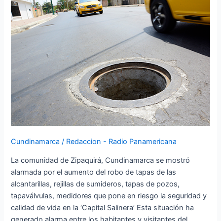
de
alcantarillas
en
Zipaquirá
Cundinamarca
/
Redaccion - Radio Panamericana
La comunidad de Zipaquirá, Cundinamarca se mostró
alarmada por el aumento del robo de tapas de las
alcantarillas, rejillas de sumideros, tapas de pozos,
tapaválvulas, medidores que pone en riesgo la seguridad y
calidad de vida en la ‘Capital Salinera’ Esta situación ha
generado alarma entre los habitantes y visitantes del