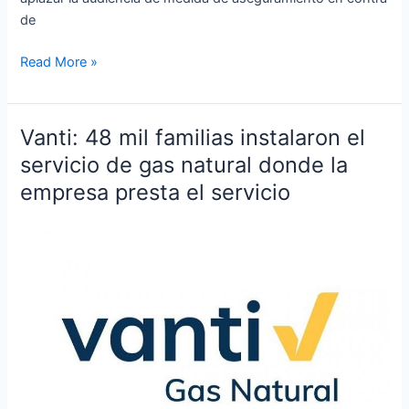
de
Read More »
Vanti: 48 mil familias instalaron el
Vanti:
48
servicio de gas natural donde la
mil
empresa presta el servicio
familias
instalaron
el
servicio
de
gas
natural
donde
la
empresa