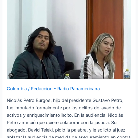
justicia
Colombia
/
Redaccion - Radio Panamericana
Nicolás Petro Burgos, hijo del presidente Gustavo Petro,
fue imputado formalmente por los delitos de lavado de
activos y enriquecimiento ilícito. En la audiencia, Nicolás
Petro anunció que quiere colaborar con la justicia. Su
abogado, David Teleki, pidió la palabra, y le solictó al juez
aplazar la audiencia de medida de aseguramiento en contra