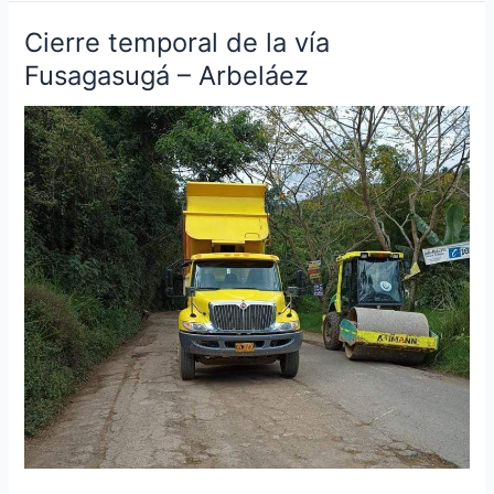
Cierre temporal de la vía
Cierre
temporal
Fusagasugá – Arbeláez
de
la
vía
Fusagasugá
–
Arbeláez