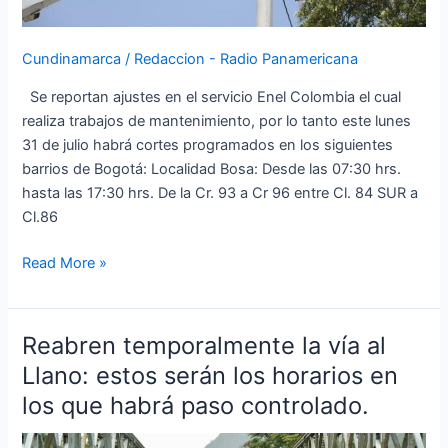
2023
Cundinamarca
/
Redaccion - Radio Panamericana
Se reportan ajustes en el servicio Enel Colombia el cual
realiza trabajos de mantenimiento, por lo tanto este lunes
31 de julio habrá cortes programados en los siguientes
barrios de Bogotá: Localidad Bosa: Desde las 07:30 hrs.
hasta las 17:30 hrs. De la Cr. 93 a Cr 96 entre Cl. 84 SUR a
Cl.86
Read More »
Reabren temporalmente la vía al
Reabren
temporalmente
Llano: estos serán los horarios en
la
los que habrá paso controlado.
vía
al