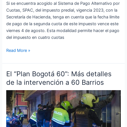
Si se encuentra acogido al Sistema de Pago Alternativo por
Cuotas, SPAC, del impuesto predial, vigencia 2023, con la
Secretaría de Hacienda, tenga en cuenta que la fecha límite
de pago de la segunda cuota de este impuesto vence este
viernes 4 de agosto. Esta modalidad permite hacer el pago
del impuesto en cuatro cuotas
Read More »
El “Plan Bogotá 60”: Más detalles
El
“Plan
de la intervención a 60 Barrios
Bogotá
60”:
Más
detalles
de
la