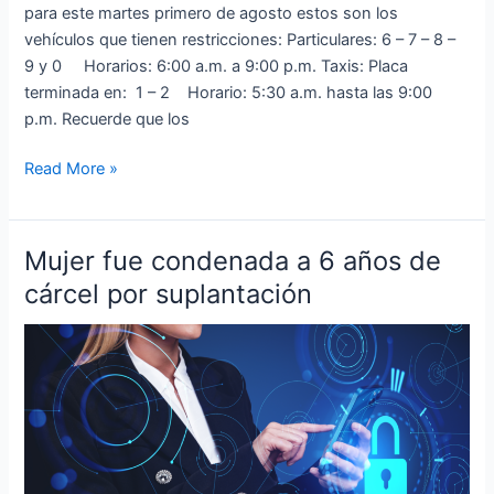
para este martes primero de agosto estos son los
vehículos que tienen restricciones: Particulares: 6 – 7 – 8 –
9 y 0 Horarios: 6:00 a.m. a 9:00 p.m. Taxis: Placa
terminada en: 1 – 2 Horario: 5:30 a.m. hasta las 9:00
p.m. Recuerde que los
Read More »
Mujer fue condenada a 6 años de
Mujer
fue
cárcel por suplantación
condenada
a
6
años
de
cárcel
por