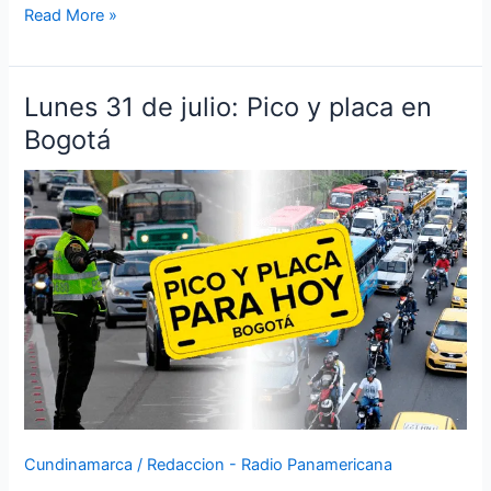
Read More »
Lunes 31 de julio: Pico y placa en
Lunes
31
Bogotá
de
julio:
Pico
y
placa
en
Bogotá
Cundinamarca
/
Redaccion - Radio Panamericana