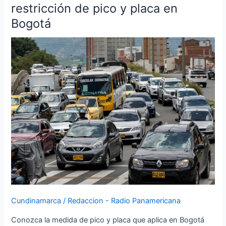
1
restricción de pico y placa en
de
Bogotá
agosto
de
2023:
restricción
de
pico
y
placa
en
Bogotá
Cundinamarca
/
Redaccion - Radio Panamericana
Conozca la medida de pico y placa que aplica en Bogotá