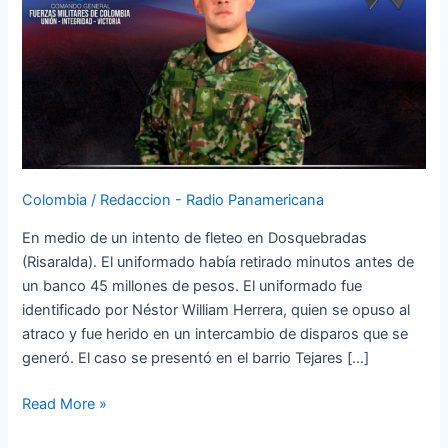
del
Ejército
en
Dosquebradas
Risaralda
Colombia
/
Redaccion - Radio Panamericana
En medio de un intento de fleteo en Dosquebradas
(Risaralda). El uniformado había retirado minutos antes de
un banco 45 millones de pesos. El uniformado fue
identificado por Néstor William Herrera, quien se opuso al
atraco y fue herido en un intercambio de disparos que se
generó. El caso se presentó en el barrio Tejares […]
Read More »