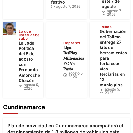
este 7 de
festivo
agosto
agosto 7, 2026
agosto 7,
2026
Tolima
Gobernación
Lo que
usted debe
del Tolima
saber
entrega 27
La Joda
Deportes
𝐋𝐢𝐠𝐚
kits de
Política
𝐁𝐞𝐭𝐏𝐥𝐚𝐲 –
herramientas
del 5 de
𝐌𝐢𝐥𝐥𝐨𝐧𝐚𝐫𝐢𝐨𝐬
para
agosto
𝐅𝐂 𝐕𝐬
fortalecer
con
𝐏𝐚𝐬𝐭𝐨
vías
Fernando
agosto 5,
terciarias en
Amorocho
2026
12
Chacón
municipios
agosto 5,
2026
agosto 5,
2026
Cundinamarca
Bogotá
Cundinamarca
Plan de movilidad en Cundinamarca acompañará el
desplazamiento de 1,8 millones de vehículos este