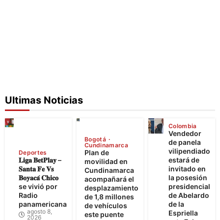
Ultimas Noticias
Colombia
Vendedor
Bogotá
de panela
Cundinamarca
vilipendiado
Plan de
Deportes
𝐋𝐢𝐠𝐚 𝐁𝐞𝐭𝐏𝐥𝐚𝐲 –
estará de
movilidad en
𝐒𝐚𝐧𝐭𝐚 𝐅𝐞 𝐕𝐬
invitado en
Cundinamarca
𝐁𝐨𝐲𝐚𝐜𝐚́ 𝐂𝐡𝐢𝐜𝐨
la posesión
acompañará el
se vivió por
presidencial
desplazamiento
Radio
de Abelardo
de 1,8 millones
panamericana
de la
de vehículos
agosto 8,
Espriella
este puente
2026