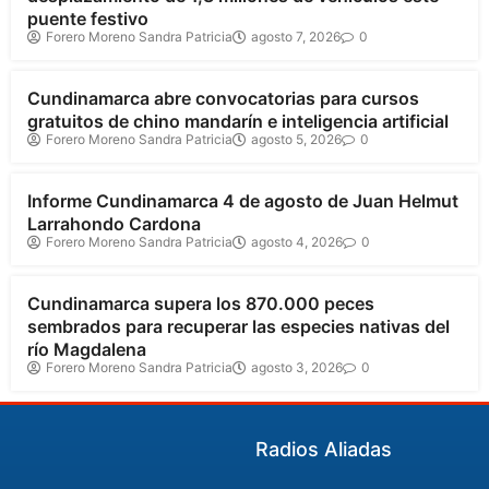
puente festivo
Forero Moreno Sandra Patricia
agosto 7, 2026
0
Cundinamarca
Cundinamarca abre convocatorias para cursos
gratuitos de chino mandarín e inteligencia artificial
Forero Moreno Sandra Patricia
agosto 5, 2026
0
Cundinamarca
Informe Cundinamarca 4 de agosto de Juan Helmut
Larrahondo Cardona
Forero Moreno Sandra Patricia
agosto 4, 2026
0
Cundinamarca
Cundinamarca supera los 870.000 peces
sembrados para recuperar las especies nativas del
río Magdalena
Forero Moreno Sandra Patricia
agosto 3, 2026
0
Radios Aliadas