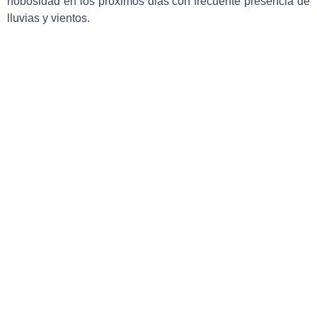
nobosidad en los proximos dias con frecuente presencia de
lluvias y vientos.