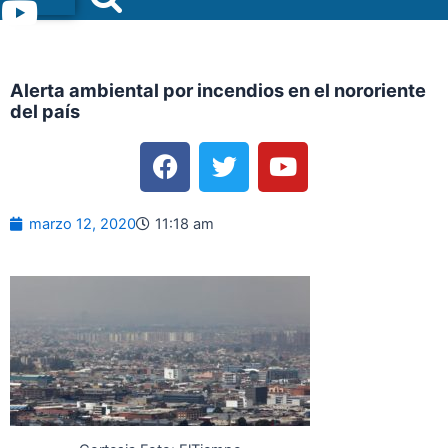
Menu
Alerta ambiental por incendios en el nororiente
del país
F
T
Y
a
w
o
c
i
u
e
t
t
marzo 12, 2020
11:18 am
b
t
u
o
e
b
o
r
e
k