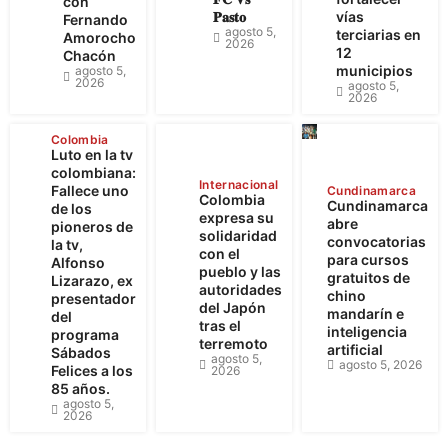
con
𝐏𝐚𝐬𝐭𝐨
vías
Fernando
agosto 5,
terciarias en
Amorocho
2026
12
Chacón
municipios
agosto 5,
2026
agosto 5,
2026
Colombia
Luto en la tv
colombiana:
Internacional
Fallece uno
Cundinamarca
Colombia
Cundinamarca
de los
expresa su
abre
pioneros de
solidaridad
convocatorias
la tv,
con el
para cursos
Alfonso
pueblo y las
gratuitos de
Lizarazo, ex
autoridades
chino
presentador
del Japón
mandarín e
del
tras el
inteligencia
programa
terremoto
artificial
Sábados
agosto 5,
agosto 5, 2026
Felices a los
2026
85 años.
agosto 5,
2026