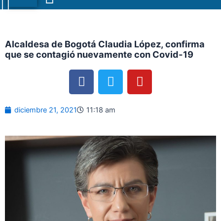
Menu
Alcaldesa de Bogotá Claudia López, confirma
que se contagió nuevamente con Covid-19
F
T
Y
a
w
o
c
i
u
e
t
t
diciembre 21, 2021
11:18 am
b
t
u
o
e
b
o
r
e
k