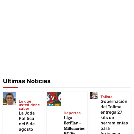
Ultimas Noticias
Tolima
Gobernación
Lo que
usted debe
del Tolima
saber
entrega 27
La Joda
Deportes
𝐋𝐢𝐠𝐚
kits de
Política
𝐁𝐞𝐭𝐏𝐥𝐚𝐲 –
herramientas
del 5 de
𝐌𝐢𝐥𝐥𝐨𝐧𝐚𝐫𝐢𝐨𝐬
para
agosto
𝐅𝐂 𝐕𝐬
fortalecer