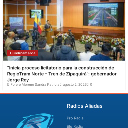
Cundinamarca
“Inicia proceso licitatorio para la construcción de
RegioTram Norte – Tren de Zipaquirá”: gobernador
Jorge Rey
Forero Moreno Sandra Patricia
agosto 2, 2026
0
Radios Aliadas
Pro Radial
Blu Radio