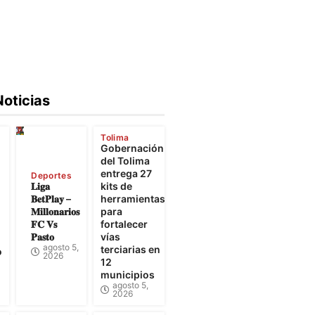
Noticias
Tolima
Gobernación
e
del Tolima
entrega 27
Deportes
𝐋𝐢𝐠𝐚
kits de
𝐁𝐞𝐭𝐏𝐥𝐚𝐲 –
herramientas
𝐌𝐢𝐥𝐥𝐨𝐧𝐚𝐫𝐢𝐨𝐬
para
𝐅𝐂 𝐕𝐬
fortalecer
𝐏𝐚𝐬𝐭𝐨
vías
agosto 5,
terciarias en
o
2026
12
municipios
agosto 5,
2026