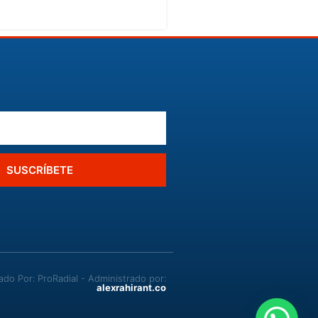
SUSCRÍBETE
o Por: ProRadial - Administrado por:
alexrahirant.co