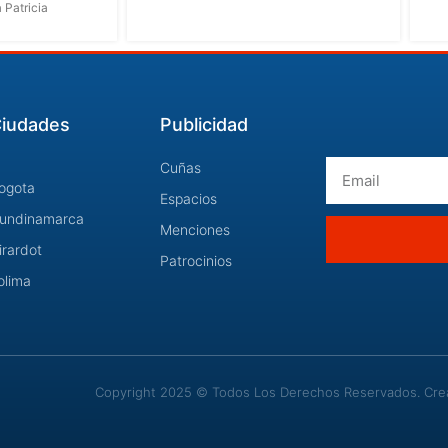
 Patricia
iudades
Publicidad
Email
Cuñas
ogota
Espacios
undinamarca
Menciones
irardot
Patrocinios
olima
Copyright 2025 © Todos Los Derechos Reservados. Cread