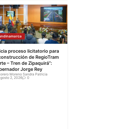
undinamarca
icia proceso licitatorio para
 construcción de RegioTram
te – Tren de Zipaquirá”:
bernador Jorge Rey
orero Moreno Sandra Patricia
gosto 2, 2026
0