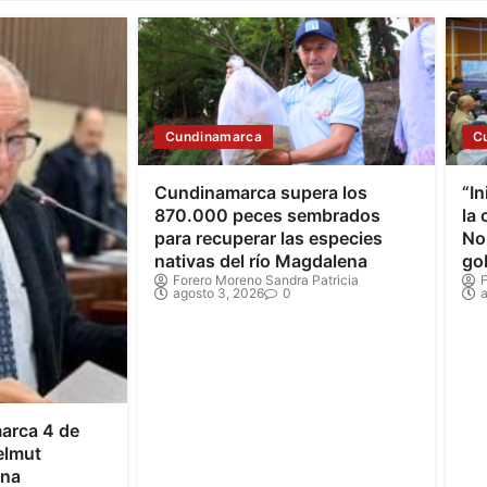
Cundinamarca
C
Cundinamarca supera los
“In
870.000 peces sembrados
la
para recuperar las especies
Nor
nativas del río Magdalena
go
Forero Moreno Sandra Patricia
F
agosto 3, 2026
0
a
arca 4 de
elmut
ona