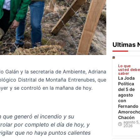
Ultimas 
Lo que
usted deb
do Galán y la secretaria de Ambiente, Adriana
saber
La Joda
cológico Distrital de Montaña Entrenubes, que
Política
 ayer y se controló en la mañana de hoy.
del 5 de
agosto
con
Fernando
Amoroch
n que generó el incendio y su
Chacón
agosto 5,
rolar por completo el día de hoy, y
2026
vigilar que no haya puntos calientes