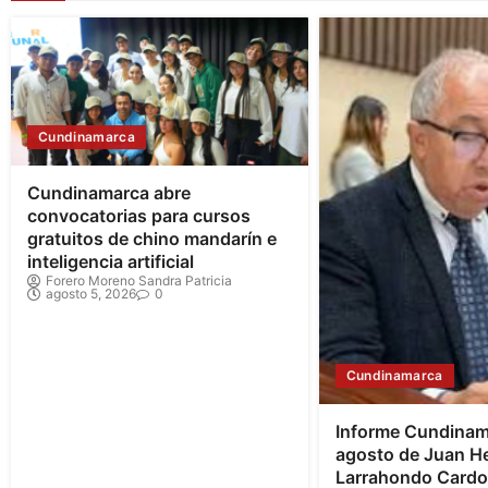
Cundinamarca
Cundinamarca abre
convocatorias para cursos
gratuitos de chino mandarín e
inteligencia artificial
Forero Moreno Sandra Patricia
agosto 5, 2026
0
Cundinamarca
Informe Cundinam
agosto de Juan H
Larrahondo Card