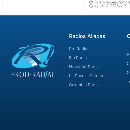
Forero Moreno Sandra
agosto 4, 2026
0
Radios Aliadas
C
Pro Radial
B
Blu Radio
C
Novedad Radio
G
La Popular Estereo
T
Colombia Radio