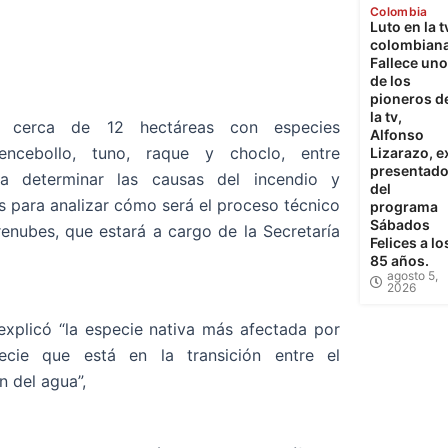
Colombia
Luto en la t
colombiana
Fallece uno
de los
pioneros d
la tv,
n cerca de 12 hectáreas con especies
Alfonso
encebollo, tuno, raque y choclo, entre
Lizarazo, e
presentado
ra determinar las causas del incendio y
del
s para analizar cómo será el proceso técnico
programa
Sábados
enubes, que estará a cargo de la Secretaría
Felices a lo
85 años.
agosto 5,
2026
explicó “la especie nativa más afectada por
pecie que está en la transición entre el
n del agua”,