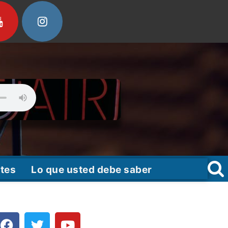
tes
Lo que usted debe saber
F
T
Y
a
w
o