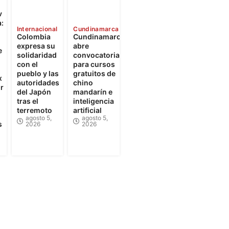
v
:
Internacional
Cundinamarca
Colombia
Cundinamarca
expresa su
abre
e
solidaridad
convocatorias
con el
para cursos
pueblo y las
gratuitos de
x
autoridades
chino
r
del Japón
mandarín e
tras el
inteligencia
terremoto
artificial
agosto 5,
agosto 5,
s
2026
2026