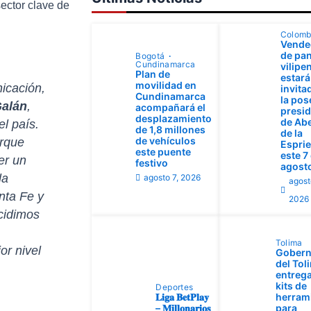
ector clave de
Colomb
Vende
de pan
Bogotá
Cundinamarca
vilipe
Plan de
estará
movilidad en
icación,
invita
Cundinamarca
la pos
Galán
,
acompañará el
presid
desplazamiento
de Ab
el país.
de 1,8 millones
de la
de vehículos
orque
Esprie
este puente
este 7
er un
festivo
agost
la
agosto 7, 2026
agost
nta Fe y
2026
ecidimos
Tolima
or nivel
Gobern
del Tol
entrega
kits de
Deportes
𝐋𝐢𝐠𝐚 𝐁𝐞𝐭𝐏𝐥𝐚𝐲
herram
– 𝐌𝐢𝐥𝐥𝐨𝐧𝐚𝐫𝐢𝐨𝐬
para