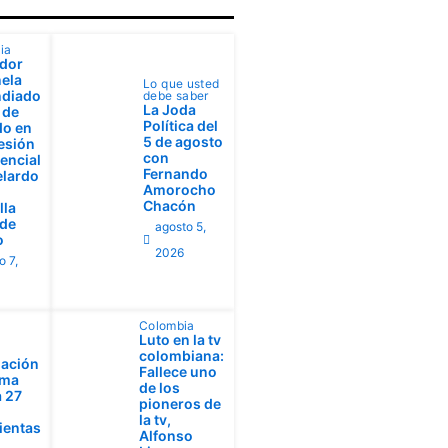
ia
dor
ela
Lo que usted
ndiado
debe saber
La Joda
 de
Política del
do en
5 de agosto
esión
con
encial
Fernando
elardo
Amorocho
Chacón
lla
 de
agosto 5,
o
2026
o 7,
Colombia
Luto en la tv
colombiana:
ación
Fallece uno
ima
de los
 27
pioneros de
la tv,
ientas
Alfonso