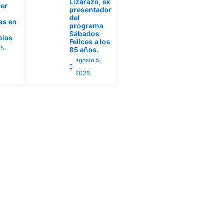
Lizarazo, ex
cer
presentador
del
ias en
programa
Sábados
pios
Felices a los
 5,
85 años.
agosto 5,
2026