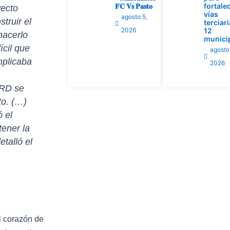
𝐅𝐂 𝐕𝐬 𝐏𝐚𝐬𝐭𝐨
fortale
yecto
vías
agosto 5,
truir el
terciar
2026
12
hacerlo
munici
ícil que
agosto
mplicaba
2026
DRD se
to. (…)
ó el
tener la
talló el
l corazón de