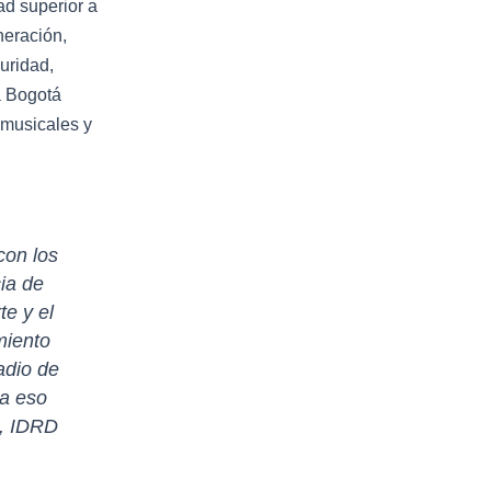
ad superior a
neración,
guridad,
 a Bogotá
 musicales y
con los
ia de
te y el
miento
adio de
ra eso
a, IDRD