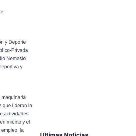
de
ión y Deporte
blico-Privada
adio Nemesio
deportiva y
n maquinaria
 que lideran la
de actividades
enimiento y el
 empleo, la
Ultimas Noticias