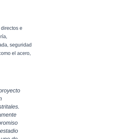
directos e
ría,
sada, seguridad
como el acero,
proyecto
n
ritales.
tamente
promiso
 estadio
 uno de