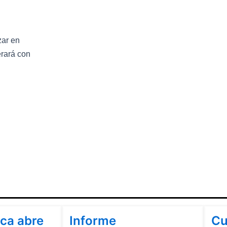
zar en
erará con
Cundinamarca
Cu
ca abre
Informe
Cu