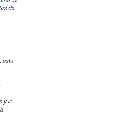
tes de
, este
e
s y la
ma
l