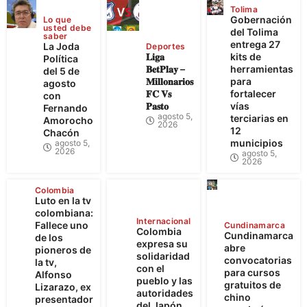
Tolima
Gobernación
Lo que
usted debe
del Tolima
saber
entrega 27
La Joda
Deportes
𝐋𝐢𝐠𝐚
kits de
Política
𝐁𝐞𝐭𝐏𝐥𝐚𝐲 –
herramientas
del 5 de
𝐌𝐢𝐥𝐥𝐨𝐧𝐚𝐫𝐢𝐨𝐬
para
agosto
𝐅𝐂 𝐕𝐬
fortalecer
con
𝐏𝐚𝐬𝐭𝐨
vías
Fernando
agosto 5,
terciarias en
Amorocho
2026
12
Chacón
municipios
agosto 5,
2026
agosto 5,
2026
Colombia
Luto en la tv
colombiana:
Internacional
Fallece uno
Cundinamarca
Colombia
Cundinamarca
de los
expresa su
abre
pioneros de
solidaridad
convocatorias
la tv,
con el
para cursos
Alfonso
pueblo y las
gratuitos de
Lizarazo, ex
autoridades
chino
presentador
del Japón