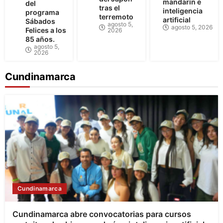
mandarín e
del
tras el
inteligencia
programa
terremoto
artificial
Sábados
agosto 5,
agosto 5, 2026
Felices a los
2026
85 años.
agosto 5,
2026
Cundinamarca
Cundinamarca
Cundinamarca abre convocatorias para cursos