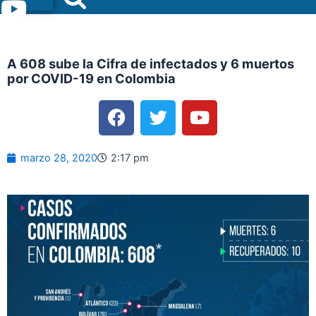
Menu
A 608 sube la Cifra de infectados y 6 muertos
por COVID-19 en Colombia
F
T
Y
a
w
o
c
i
u
e
t
t
marzo 28, 2020
2:17 pm
b
t
u
o
e
b
o
r
e
k