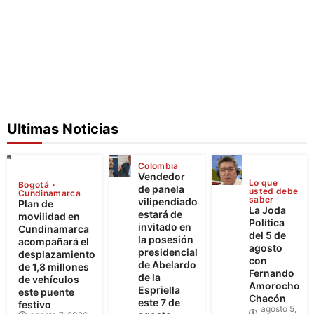
Ultimas Noticias
Colombia
Vendedor
Lo que
Bogotá
de panela
usted debe
Cundinamarca
saber
vilipendiado
Plan de
La Joda
estará de
movilidad en
Política
invitado en
Cundinamarca
del 5 de
la posesión
acompañará el
agosto
presidencial
desplazamiento
con
de Abelardo
de 1,8 millones
Fernando
de la
de vehículos
Amorocho
Espriella
este puente
Chacón
este 7 de
festivo
agosto 5,