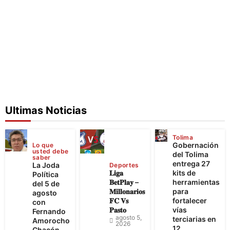
Ultimas Noticias
Tolima
Gobernación
Lo que
usted debe
del Tolima
saber
entrega 27
La Joda
Deportes
𝐋𝐢𝐠𝐚
kits de
Política
𝐁𝐞𝐭𝐏𝐥𝐚𝐲 –
herramientas
del 5 de
𝐌𝐢𝐥𝐥𝐨𝐧𝐚𝐫𝐢𝐨𝐬
para
agosto
𝐅𝐂 𝐕𝐬
fortalecer
con
𝐏𝐚𝐬𝐭𝐨
vías
Fernando
agosto 5,
terciarias en
Amorocho
2026
12
Chacón