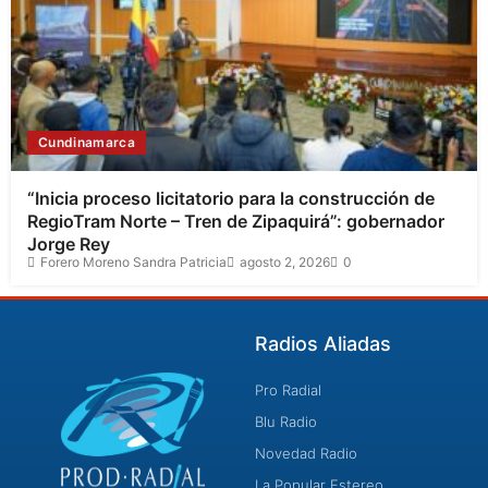
Cundinamarca
“Inicia proceso licitatorio para la construcción de
RegioTram Norte – Tren de Zipaquirá”: gobernador
Jorge Rey
Forero Moreno Sandra Patricia
agosto 2, 2026
0
Radios Aliadas
Pro Radial
Blu Radio
Novedad Radio
La Popular Estereo