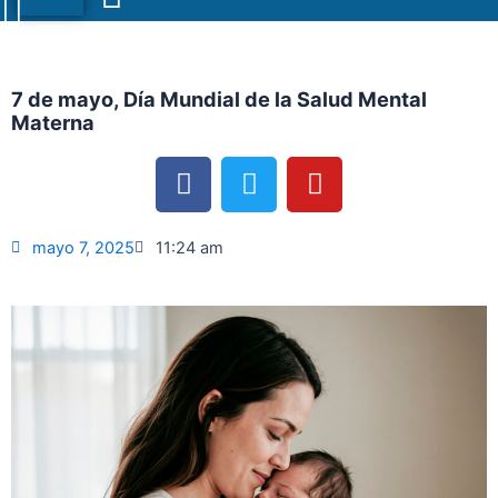
Menu
7 de mayo, Día Mundial de la Salud Mental
Materna
F
T
Y
a
w
o
c
i
u
e
t
t
mayo 7, 2025
11:24 am
b
t
u
o
e
b
o
r
e
k