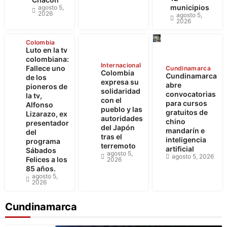
municipios
agosto 5,
2026
agosto 5,
2026
Colombia
Luto en la tv
colombiana:
Internacional
Fallece uno
Cundinamarca
Colombia
Cundinamarca
de los
expresa su
abre
pioneros de
solidaridad
convocatorias
la tv,
con el
para cursos
Alfonso
pueblo y las
gratuitos de
Lizarazo, ex
autoridades
chino
presentador
del Japón
mandarín e
del
tras el
inteligencia
programa
terremoto
artificial
Sábados
agosto 5,
agosto 5, 2026
Felices a los
2026
85 años.
agosto 5,
2026
Cundinamarca